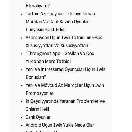
Etməliyəm?
“within Azerbaycan – Onlayn İdman
Mərcləri Və Canlı Kazino Oyunları
Dünyasını Kəşf Edin!
Azərbaycan Üçün 1win Tətbiqinin Əsas
Xüsusiyyətləri Və Xüsusiyyətləri
“Throughout App – Sevilən Və Çox
Yüklənən Mərc Tətbiqi
Yeni Və Intresserad Oyunçular Üçün 1win
Bonusları”
Yeni Və Mövcud Az Mərcçilər Üçün 1win
Promosyonları
In Qeydiyyatında Yaranan Problemlər Və
Onların Həlli
Canlı Oyunlar
Android Üçün 1win Yukle Necə Olar