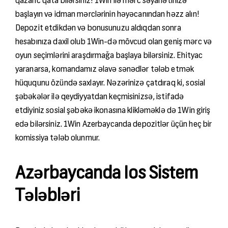
qazanc qata bilərsiniz! 1Win ilə mərc səyahətinizə
başlayın və idman mərclərinin həyəcanından həzz alın!
Depozit etdikdən və bonusunuzu aldıqdan sonra
hesabınıza daxil olub 1Win-də mövcud olan geniş mərc və
oyun seçimlərini araşdırmağa başlaya bilərsiniz. Ehityac
yaranarsa, komandamız əlavə sənədlər tələb etmək
hüququnu özündə saxlayır. Nəzərinizə çatdıraq ki, sosial
şəbəkələr ilə qeydiyyatdan keçmisinizsə, istifadə
etdiyiniz sosial şəbəkə ikonasına klikləməklə də 1Win giriş
edə bilərsiniz. 1Win Azerbaycanda depozitlər üçün heç bir
komissiya tələb olunmur.
Azərbaycanda Ios Sistem
Tələbləri