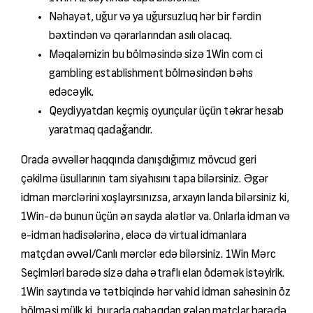
Nəhayət, uğur və ya uğursuzluq hər bir fərdin
bəxtindən və qərarlarından asılı olacaq.
Məqaləmizin bu bölməsində sizə 1Win com ci
gambling establishment bölməsindən bəhs
edəcəyik.
Qeydiyyatdan keçmiş oyunçular üçün təkrar hesab
yaratmaq qadağandır.
Orada əvvəllər haqqında danışdığımız mövcud geri
çəkilmə üsullarının tam siyahısını tapa bilərsiniz. Əgər
idman mərclərini xoşlayırsınızsa, arxayın landa bilərsiniz ki,
1Win-də bunun üçün ən sayda alətlər va. Onlarla idman və
e-idman hadisələrinə, eləcə də virtual idmanlara
matçdan əvvəl/Canlı mərclər edə bilərsiniz. 1Win Mərc
Seçimləri barədə sizə daha ətraflı elan ödəmək istəyirik.
1Win saytında və tətbiqində hər vahid idman sahəsinin öz
bölməsi mülk ki, burada qabaqdan gələn matçlar barədə