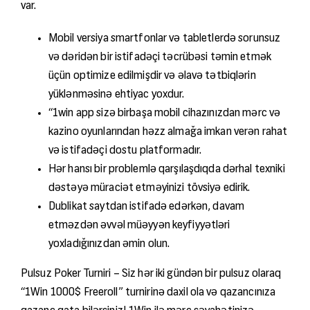
var.
Mobil versiya smartfonlar və tabletlerdə sorunsuz
və dəridən bir istifadəçi təcrübəsi təmin etmək
üçün optimize edilmişdir və əlavə tətbiqlərin
yüklənməsinə ehtiyac yoxdur.
“1win app sizə birbaşa mobil cihazınızdan mərc və
kazino oyunlarından həzz almağa imkan verən rahat
və istifadəçi dostu platformadır.
Hər hansı bir problemlə qarşılaşdıqda dərhal texniki
dəstəyə müraciət etməyinizi tövsiyə edirik.
Dublikat saytdan istifadə edərkən, davam
etməzdən əvvəl müəyyən keyfiyyətləri
yoxladığınızdan əmin olun.
Pulsuz Poker Turniri – Siz hər iki gündən bir pulsuz olaraq
“1Win 1000$ Freeroll” turnirinə daxil ola və qazancınıza