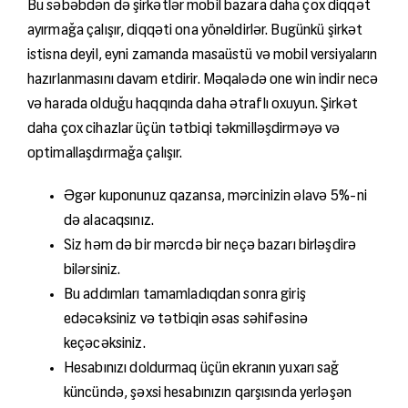
Bu səbəbdən də şirkətlər mobil bazara daha çox diqqət
ayırmağa çalışır, diqqəti ona yönəldirlər. Bugünkü şirkət
istisna deyil, eyni zamanda masaüstü və mobil versiyaların
hazırlanmasını davam etdirir. Məqalədə one win indir necə
və harada olduğu haqqında daha ətraflı oxuyun. Şirkət
daha çox cihazlar üçün tətbiqi təkmilləşdirməyə və
optimallaşdırmağa çalışır.
Əgər kuponunuz qazansa, mərcinizin əlavə 5%-ni
də alacaqsınız.
Siz həm də bir mərcdə bir neçə bazarı birləşdirə
bilərsiniz.
Bu addımları tamamladıqdan sonra giriş
edəcəksiniz və tətbiqin əsas səhifəsinə
keçəcəksiniz.
Hesabınızı doldurmaq üçün ekranın yuxarı sağ
küncündə, şəxsi hesabınızın qarşısında yerləşən