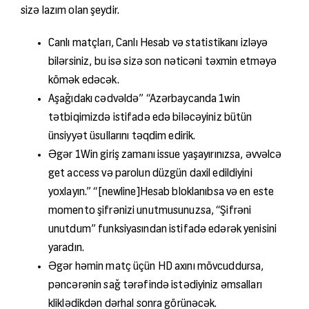
sizə lazım olan şeydir.
Canlı matçları, Canlı Hesab və statistikanı izləyə
bilərsiniz, bu isə sizə son nəticəni təxmin etməyə
kömək edəcək.
Aşağıdakı cədvəldə” “Azərbaycanda 1win
tətbiqimizdə istifadə edə biləcəyiniz bütün
ünsiyyət üsullarını təqdim edirik.
Əgər 1Win giriş zamanı issue yaşayırınızsa, əvvəlcə
get access və parolun düzgün daxil edildiyini
yoxlayın.” “[newline]Hesab bloklanıbsa və en este
momento şifrənizi unutmusunuzsa, “Şifrəni
unutdum” funksiyasından istifadə edərək yenisini
yaradın.
Əgər həmin matç üçün HD axını mövcuddursa,
pəncərənin sağ tərəfində istədiyiniz əmsalları
kliklədikdən dərhal sonra görünəcək.