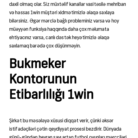
daxil olmaq olar. Siz müxtəlif kanallar vasitəsilə mehriban
və həssas 1win müştəri xidmətimizlə əlaqə saxlaya
bilərsiniz. Əgər mərclə bağlı probleminiz varsa və hoy
müəyyən funksiya haqqında daha çox məlumata
ehtiyacınız varsa, canlı dəstək heyətimizlə əlaqə
saxlamaq barədə çox düşünməyin.
Bukmeker
Kontorunun
Etibarlılığı 1win
Şirkət bu məsələyə xüsusi diqqət verir, çünki əksər
istifadəçiləri çətin qeydiyyat prosesi bezdirir. Dünyada
günü-gündən heyran sayı artan futbol oyunları mərcçiləri