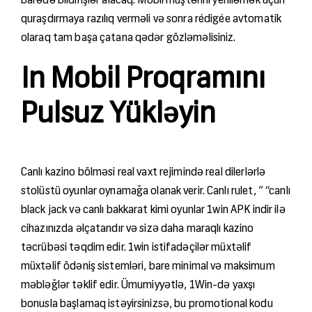
barədə bildirişlər alacaq. Mobil müştərini yeniləmək üçün
quraşdırmaya razılıq verməli və sonra rédigée avtomatik
olaraq tam başa çatana qədər gözləməlisiniz.
In Mobil Proqramını
Pulsuz Yükləyin
Canlı kazino bölməsi real vaxt rejimində real dilerlərlə
stolüstü oyunlar oynamağa olanak verir. Canlı rulet, ” “canlı
black jack və canlı bakkarat kimi oyunlar 1win APK indir ilə
cihazınızda əlçatandır və sizə daha maraqlı kazino
təcrübəsi təqdim edir. 1win istifadəçilər müxtəlif
müxtəlif ödəniş sistemləri, bare minimal və maksimum
məbləğlər təklif edir. Ümumiyyətlə, 1Win-də yaxşı
bonusla başlamaq istəyirsinizsə, bu promotional kodu