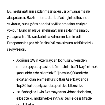
Bu, məlumatların saxlanmasına xüsusi bir yanaşma ilə
əlaqədardır. Bəzi məlumatlar İstifadəçinin cihazında
saxlanılır, buna görə hər dəfə yüklənməsinə ehtiyac
yoxdur. Bundan əlavə, məlumatların saxlanmasına bu
yanaşma trafik xərclərinin azalmasını təmin edir.
Proqramın başqa bir üstünlüyü maksimum təhlükəsizlik
səviyyəsidir.
Aldığınız 1Win Azerbaycan bonusunu yenidən
mərcə qoyaraq casino bölməsini ətraflı kəşf etmək
şansı əldə edə bilərsiniz.” “[newline]Ölkənizdə
əlçatan olan ən məşhur slotları Azərbaycanda
Top20 kateqoriyasında aperitivo bilərsiniz.
İstifadəçilər 1win Azerbaycanın xidmətlərindən,
əlbəttə ki, mobil veb-sayt vasitəsilə də istifadə
edə bilərlər.