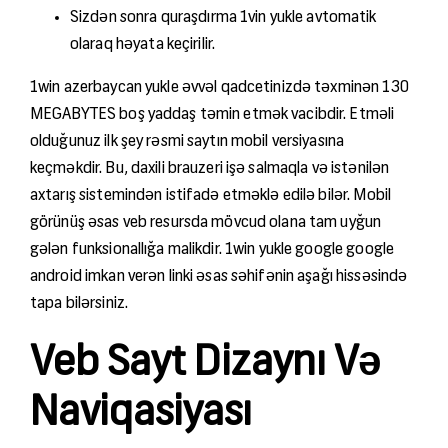
Sizdən sonra quraşdırma 1vin yukle avtomatik
olaraq həyata keçirilir.
1win azerbaycan yukle əvvəl qadcetinizdə təxminən 130
MEGABYTES boş yaddaş təmin etmək vacibdir. Etməli
olduğunuz ilk şey rəsmi saytın mobil versiyasına
keçməkdir. Bu, daxili brauzeri işə salmaqla və istənilən
axtarış sistemindən istifadə etməklə edilə bilər. Mobil
görünüş əsas veb resursda mövcud olana tam uyğun
gələn funksionallığa malikdir. 1win yukle google google
android imkan verən linki əsas səhifənin aşağı hissəsində
tapa bilərsiniz.
Veb Sayt Dizaynı Və
Naviqasiyası