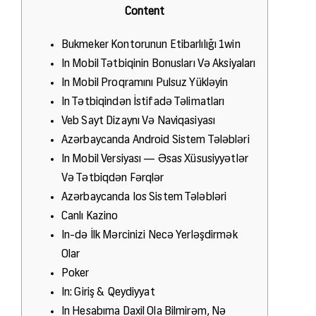
Content
Bukmeker Kontorunun Etibarlılığı 1win
In Mobil Tətbiqinin Bonusları Və Aksiyaları
In Mobil Proqramını Pulsuz Yükləyin
In Tətbiqindən İstifadə Təlimatları
Veb Sayt Dizaynı Və Naviqasiyası
Azərbaycanda Android Sistem Tələbləri
In Mobil Versiyası — Əsas Xüsusiyyətlər
Və Tətbiqdən Fərqlər
Azərbaycanda Ios Sistem Tələbləri
Canlı Kazino
In-də İlk Mərcinizi Necə Yerləşdirmək
Olar
Poker
In: Giriş & Qeydiyyat
In Hesabıma Daxil Ola Bilmirəm, Nə