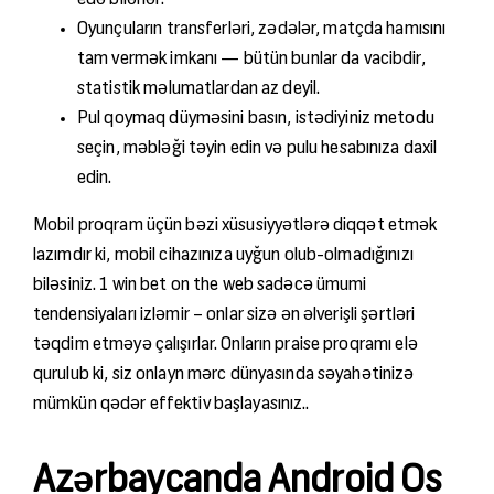
Oyunçuların transferləri, zədələr, matçda hamısını
tam vermək imkanı — bütün bunlar da vacibdir,
statistik məlumatlardan az deyil.
Pul qoymaq düyməsini basın, istədiyiniz metodu
seçin, məbləği təyin edin və pulu hesabınıza daxil
edin.
Mobil proqram üçün bəzi xüsusiyyətlərə diqqət etmək
lazımdır ki, mobil cihazınıza uyğun olub-olmadığınızı
biləsiniz. 1 win bet on the web sadəcə ümumi
tendensiyaları izləmir – onlar sizə ən əlverişli şərtləri
təqdim etməyə çalışırlar. Onların praise proqramı elə
qurulub ki, siz onlayn mərc dünyasında səyahətinizə
mümkün qədər effektiv başlayasınız..
Azərbaycanda Android Os