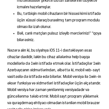
mütəxəssislər şirkətin bütün sahələrinin obyektiv
icmalını hazırlamışlar.
Bu, tətbiqin mobil cihazların bir hissəsi kimi istifadə
üçün xüsusi olaraq buraxılmış tam proqram modulu
olması ilə izah olunur.
Bəli, canlı matçları pulsuz izləyib mərclərinizi” “qoya
bilərəsiniz.
Nəzərə alın ki, bu siyahıya iOS 11-i dəstəkləyən əsas
cihazlar daxildir, lakin bu cihaz ailələrinə help başqa
modellərlə də 1win istifadə etmək olar. İstifadəçilər 1win
Azerbaycanın xidmətlərindən, əlbəttə ki, mobil veb-sayt
vasitəsilə də istifadə edə bilərlər. Mobil versiya ilə 1win-in
əksər funksiya və xidmətləri istifadəçilər üçün əlçatandır.
Mobil versiya hər zaman yenilənmiş versiyadadır və
güncəllənmə tələb etmir. Mobil sayt proqram yükləmək
və quraşdırmaq ehtiyacı olmadan istənilən mobil brauzer