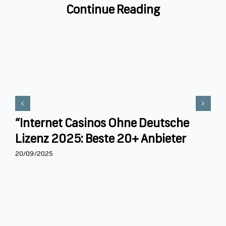
Continue Reading
“Internet Casinos Ohne Deutsche
Lizenz 2025: Beste 20+ Anbieter
20/09/2025