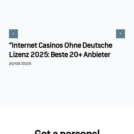
“Internet Casinos Ohne Deutsche
Lizenz 2025: Beste 20+ Anbieter
20/09/2025