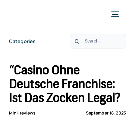
Skip
to
Togg
content
Navig
Search
Categories
УС
for:
ЗА С
“Casino Ohne
Deutsche Franchise:
ЗА СТО
Ist Das Zocken Legal?
КО
Mini-reviews
September 18, 2025
ОРАЛНО