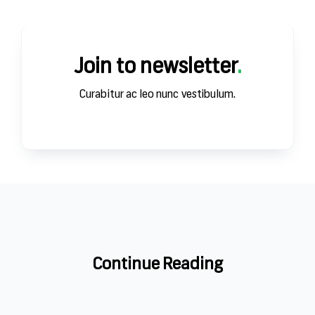
ЗА
Join to newsletter
.
Curabitur ac leo nunc vestibulum.
Continue Reading