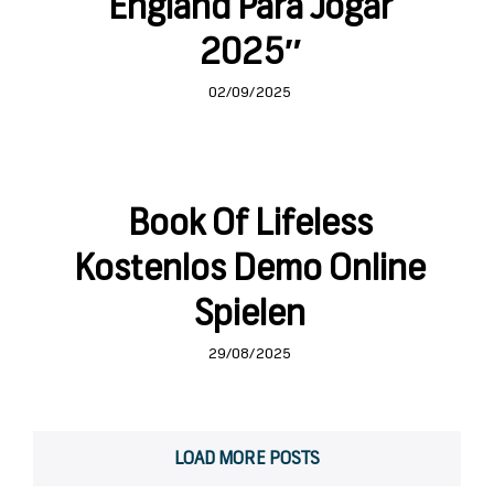
England Para Jogar
2025″
02/09/2025
Book Of Lifeless
Kostenlos Demo Online
Spielen
29/08/2025
LOAD MORE POSTS