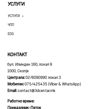
УСЛУГИ
УСЛУГИ
ЧПП
ЕDG
КОНТАКТ
бул. Илинден 160, локал 9
1000, Скопје
Централа:
02/6090990 локал 3
Мобилен:
075/425435 (Viber & WhatsApp)
Email:
contact@3dcentar.mk
Работно време:
Понеделник-Петок