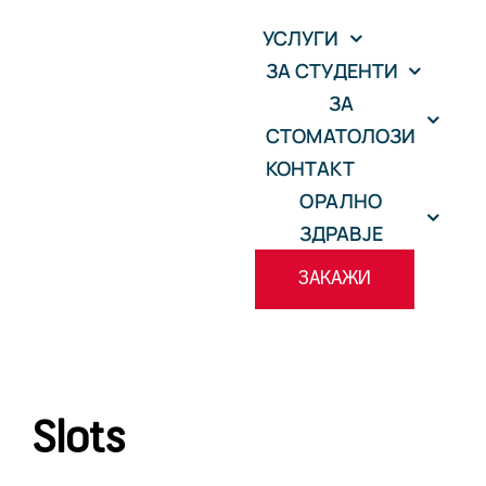
Skip
УСЛУГИ
to
ЗА СТУДЕНТИ
content
ЗА
СТОМАТОЛОЗИ
КОНТАКТ
ОРАЛНО
ЗДРАВЈЕ
ЗАКАЖИ
Slots