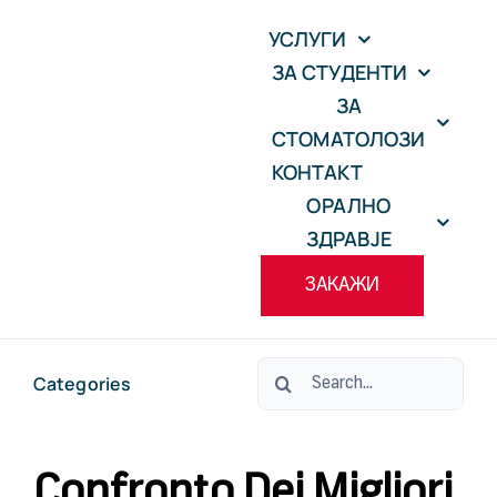
Skip
УСЛУГИ
to
ЗА СТУДЕНТИ
content
ЗА
СТОМАТОЛОЗИ
КОНТАКТ
ОРАЛНО
ЗДРАВЈЕ
ЗАКАЖИ
Search
Categories
for:
Confronto Dei Migliori