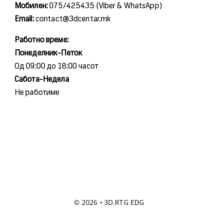
Мобилен:
075/425435 (Viber & WhatsApp)
Email:
contact@3dcentar.mk
Работно време:
Понеделник-Петок
Од 09:00 до 18:00 часот
Сабота-Недела
Не работиме
© 2026 • 3D.RTG EDG