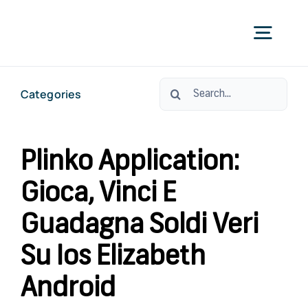
Skip
to
Togg
content
Navig
Search
Categories
УС
for:
ЗА С
Plinko Application:
Gioca, Vinci E
ЗА СТО
Guadagna Soldi Veri
КО
Su Ios Elizabeth
Android
ОРАЛНО