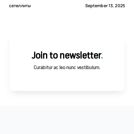
сателлиты
September 13, 2025
ЗА
Join to newsletter
.
Curabitur ac leo nunc vestibulum.