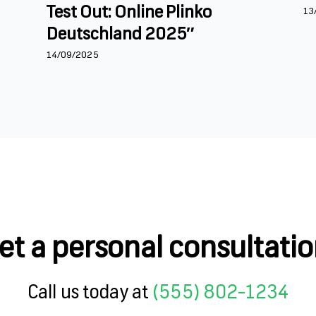
Test Out: Online Plinko
13
Deutschland 2025″
14/09/2025
et a personal consultati
Call us today at
(555) 802-1234