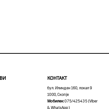
ВИ
КОНТАКТ
бул. Илинден 160, локал 9
1000, Скопје
Мобилен:
075/425435 (Viber
& WhatsApp)