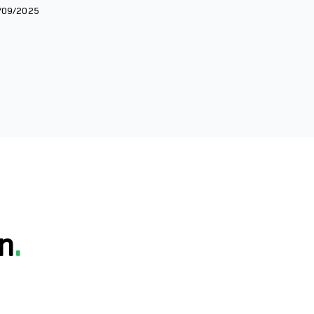
/09/2025
on
.