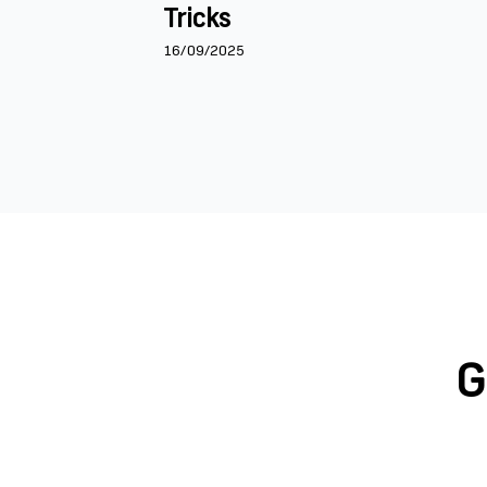
Tricks
16/09/2025
G