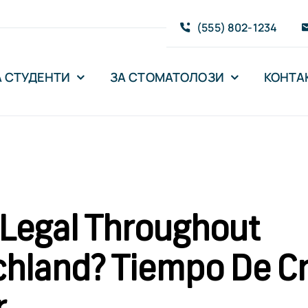
(555) 802-1234
А СТУДЕНТИ
ЗА СТОМАТОЛОЗИ
КОНТА
 Legal Throughout
hland? Tiempo De Cr