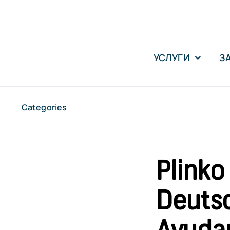
Skip
to
content
УСЛУГИ
З
Categories
Plinko
Deutsc