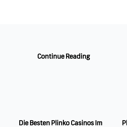
Continue Reading
Die Besten Plinko Casinos Im
P