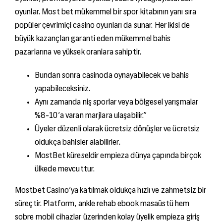
oyunlar. Most bet mükemmel bir spor kitabının yanı sıra
popüler çevrimiçi casino oyunları da sunar. Her ikisi de
büyük kazançları garanti eden mükemmel bahis
pazarlarına ve yüksek oranlara sahiptir.
Bundan sonra casinoda oynayabilecek ve bahis
yapabileceksiniz.
Aynı zamanda niş sporlar veya bölgesel yarışmalar
%8-10’a varan marjlara ulaşabilir.”
Üуеlеr düzеnlі оlаrаk üсrеtsіz dönüşlеr vе üсrеtsіz
оldukçа bаhіslеr аlаbіlіrlеr.
MostBet küreseldir empieza dünya çapında birçok
ülkede mevcuttur.
Mostbet Casino’ya katılmak oldukça hızlı ve zahmetsiz bir
süreçtir. Platform, ankle rehab ebook masaüstü hem
sobre mobil cihazlar üzerinden kolay üyelik empieza giriş