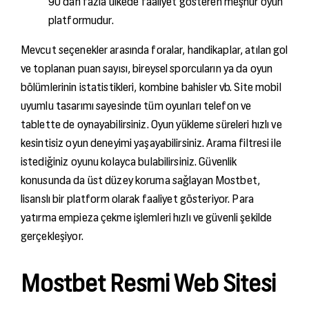
90’dan fazla ülkede faaliyet gösteren meşhur oyun
platformudur.
Mevcut seçenekler arasında foralar, handikaplar, atılan gol
ve toplanan puan sayısı, bireysel sporcuların ya da oyun
bölümlerinin istatistikleri, kombine bahisler vb. Site mobil
uyumlu tasarımı sayesinde tüm oyunları telefon ve
tablette de oynayabilirsiniz. Oyun yükleme süreleri hızlı ve
kesintisiz oyun deneyimi yaşayabilirsiniz. Arama filtresi ile
istediğiniz oyunu kolayca bulabilirsiniz. Güvenlik
konusunda da üst düzey koruma sağlayan Mostbet,
lisanslı bir platform olarak faaliyet gösteriyor. Para
yatırma empieza çekme işlemleri hızlı ve güvenli şekilde
gerçekleşiyor.
Mostbet Resmi Web Sitesi