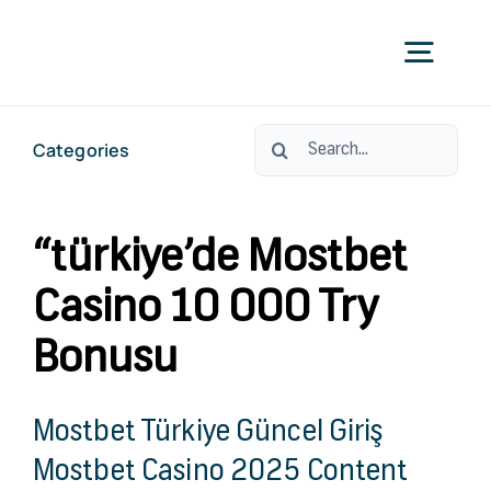
Skip
to
Togg
content
Navig
Search
Categories
УС
for:
ЗА С
“türkiye’de Mostbet
Casino 10 000 Try
ЗА СТО
Bonusu
КО
Mostbet Türkiye Güncel Giriş
Mostbet Casino 2025 Content
ОРАЛНО