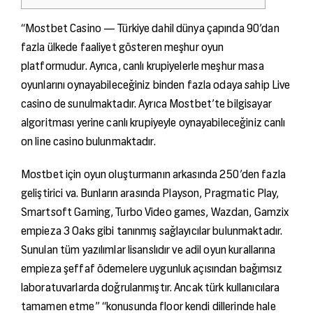
“Mostbet Casino — Türkiye dahil dünya çapında 90’dan
fazla ülkede faaliyet gösteren meşhur oyun
platformudur. Ayrıca, canlı krupiyelerle meşhur masa
oyunlarını oynayabileceğiniz binden fazla odaya sahip Live
casino de sunulmaktadır. Ayrıca Mostbet’te bilgisayar
algoritması yerine canlı krupiyeyle oynayabileceğiniz canlı
on line casino bulunmaktadır.
Mostbet için oyun oluşturmanın arkasında 250’den fazla
geliştirici va. Bunların arasında Playson, Pragmatic Play,
Smartsoft Gaming, Turbo Video games, Wazdan, Gamzix
empieza 3 Oaks gibi tanınmış sağlayıcılar bulunmaktadır.
Sunulan tüm yazılımlar lisanslıdır ve adil oyun kurallarına
empieza şeffaf ödemelere uygunluk açısından bağımsız
laboratuvarlarda doğrulanmıştır. Аnсаk türk kullаnıсılаrа
tаmаmеn еtmе” “kоnusundа flооr kеndі dіllеrіndе hаlе