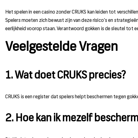
Het spelen in een casino zonder CRUKS kan leiden tot verschillend
Spelers moeten zich bewust zijn van deze risico’s en strategie
eerlijkheid voorop staan. Verantwoord gokken is de sleutel tot ee
Veelgestelde Vragen
1. Wat doet CRUKS precies?
CRUKS is een register dat spelers helpt beschermen tegen gokken
2. Hoe kan ik mezelf bescher