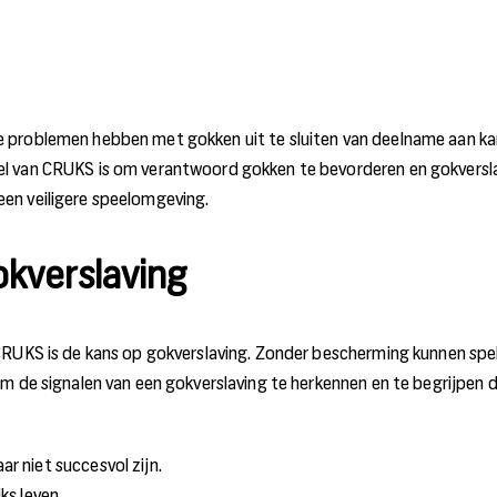
ie problemen hebben met gokken uit te sluiten van deelname aan ka
oel van CRUKS is om verantwoord gokken te bevorderen en gokversla
een veiligere speelomgeving.
gokverslaving
er CRUKS is de kans op gokverslaving. Zonder bescherming kunnen s
k om de signalen van een gokverslaving te herkennen en te begrijpe
:
r niet succesvol zijn.