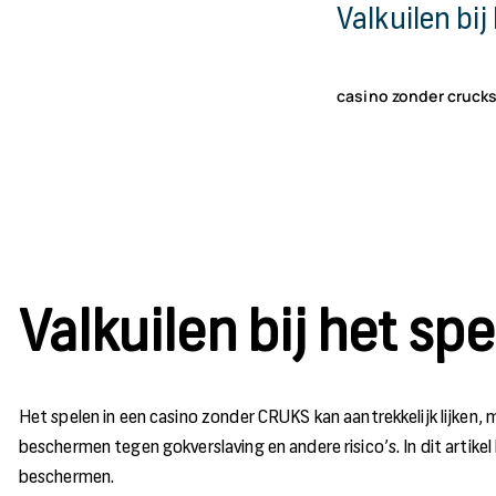
Valkuilen bij
casino zonder cruck
Valkuilen bij het s
Het spelen in een casino zonder CRUKS kan aantrekkelijk lijken, 
beschermen tegen gokverslaving en andere risico’s. In dit artikel
beschermen.