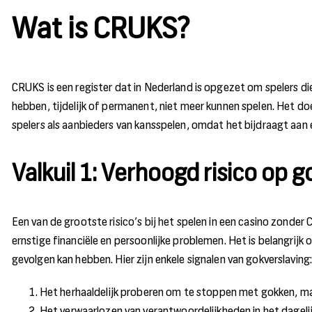
Wat is CRUKS?
CRUKS is een register dat in Nederland is opgezet om spelers d
hebben, tijdelijk of permanent, niet meer kunnen spelen. Het d
spelers als aanbieders van kansspelen, omdat het bijdraagt aan 
Valkuil 1: Verhoogd risico op 
Een van de grootste risico’s bij het spelen in een casino zond
ernstige financiële en persoonlijke problemen. Het is belangrij
gevolgen kan hebben. Hier zijn enkele signalen van gokverslaving
Het herhaaldelijk proberen om te stoppen met gokken, maa