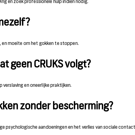
ving en zoek professionele hulp indien nodig.
 mezelf?
ss, en moeite om het gokken te stoppen.
 dat geen CRUKS volgt?
verslaving en oneerlijke praktijken.
gokken zonder bescherming?
ige psychologische aandoeningen en het verlies van sociale contact