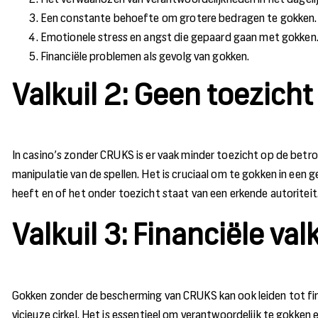
Het verwaarlozen van verantwoordelijkheden in het dagelij
Een constante behoefte om grotere bedragen te gokken.
Emotionele stress en angst die gepaard gaan met gokken
Financiële problemen als gevolg van gokken.
Valkuil 2: Geen toezicht
In casino’s zonder CRUKS is er vaak minder toezicht op de betrou
manipulatie van de spellen. Het is cruciaal om te gokken in een
heeft en of het onder toezicht staat van een erkende autoriteit
Valkuil 3: Financiële val
Gokken zonder de bescherming van CRUKS kan ook leiden tot fina
vicieuze cirkel. Het is essentieel om verantwoordelijk te gokke