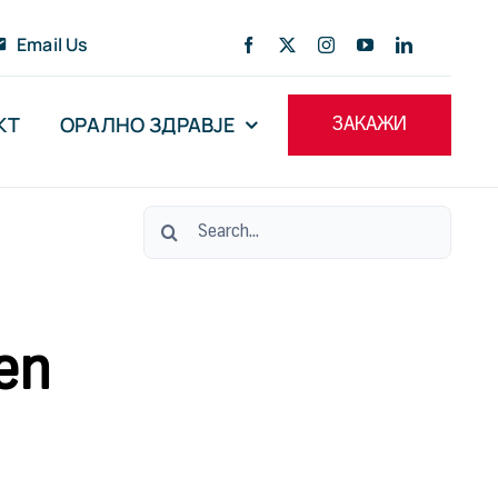
Email Us
КТ
ОРАЛНО ЗДРАВЈЕ
ЗАКАЖИ
Search
for:
een