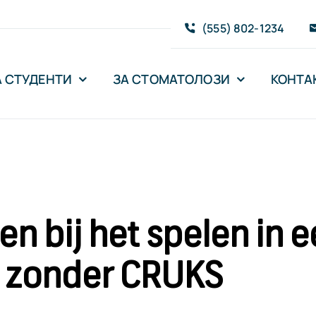
(555) 802-1234
А СТУДЕНТИ
ЗА СТОМАТОЛОЗИ
КОНТА
en bij het spelen in 
o zonder CRUKS