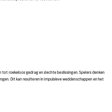
den tot roekeloos gedrag en slechte beslissingen. Spelers denken
vingen. Dit kan resulteren in impulsieve weddenschappen en het