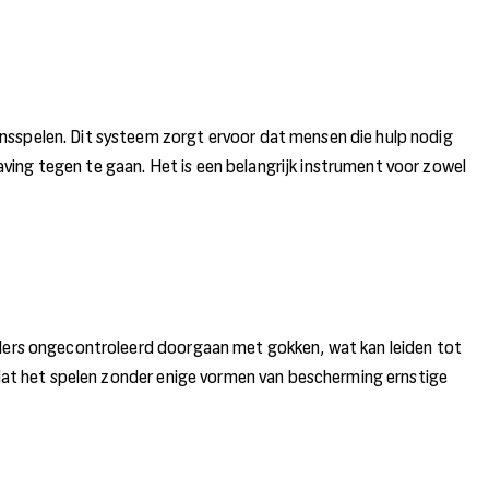
nsspelen. Dit systeem zorgt ervoor dat mensen die hulp nodig
ving tegen te gaan. Het is een belangrijk instrument voor zowel
pelers ongecontroleerd doorgaan met gokken, wat kan leiden tot
n dat het spelen zonder enige vormen van bescherming ernstige