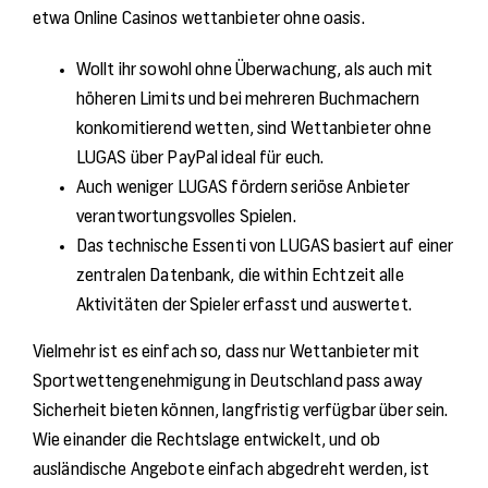
etwa Online Casinos
wettanbieter ohne oasis
.
Wollt ihr sowohl ohne Überwachung, als auch mit
höheren Limits und bei mehreren Buchmachern
konkomitierend wetten, sind Wettanbieter ohne
LUGAS über PayPal ideal für euch.
Auch weniger LUGAS fördern seriöse Anbieter
verantwortungsvolles Spielen.
Das technische Essenti von LUGAS basiert auf einer
zentralen Datenbank, die within Echtzeit alle
Aktivitäten der Spieler erfasst und auswertet.
Vielmehr ist es einfach so, dass nur Wettanbieter mit
Sportwettengenehmigung in Deutschland pass away
Sicherheit bieten können, langfristig verfügbar über sein.
Wie einander die Rechtslage entwickelt, und ob
ausländische Angebote einfach abgedreht werden, ist