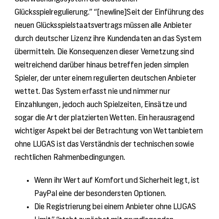
Glücksspielregulierung.” “[newline]Seit der Einführung des
neuen Glücksspielstaatsvertrags müssen alle Anbieter
durch deutscher Lizenz ihre Kundendaten an das System
übermitteln. Die Konsequenzen dieser Vernetzung sind
weitreichend darüber hinaus betreffen jeden simplen
Spieler, der unter einem regulierten deutschen Anbieter
wettet. Das System erfasst nie und nimmer nur
Einzahlungen, jedoch auch Spielzeiten, Einsätze und
sogar die Art der platzierten Wetten. Ein herausragend
wichtiger Aspekt bei der Betrachtung von Wettanbietern
ohne LUGAS ist das Verständnis der technischen sowie
rechtlichen Rahmenbedingungen.
Wenn ihr Wert auf Komfort und Sicherheit legt, ist
PayPal eine der besondersten Optionen.
Die Registrierung bei einem Anbieter ohne LUGAS