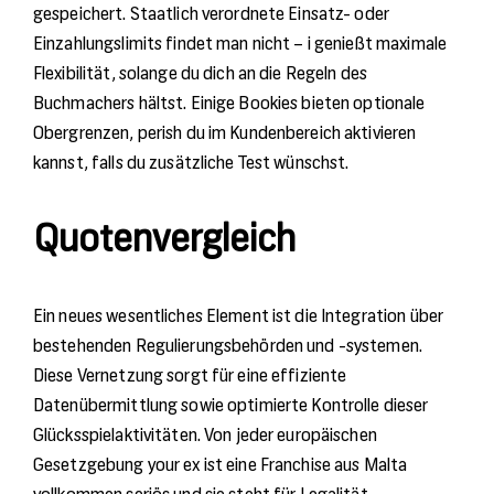
gespeichert. Staatlich verordnete Einsatz- oder
Einzahlungslimits findet man nicht – i genießt maximale
Flexibilität, solange du dich an die Regeln des
Buchmachers hältst. Einige Bookies bieten optionale
Obergrenzen, perish du im Kundenbereich aktivieren
kannst, falls du zusätzliche Test wünschst.
Quotenvergleich
Ein neues wesentliches Element ist die Integration über
bestehenden Regulierungsbehörden und -systemen.
Diese Vernetzung sorgt für eine effiziente
Datenübermittlung sowie optimierte Kontrolle dieser
Glücksspielaktivitäten. Von jeder europäischen
Gesetzgebung your ex ist eine Franchise aus Malta