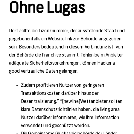
Ohne Lugas
Dort sollte die Lizenznummer, der ausstellende Staat und
gegebenenfalls ein Website link zur Behörde angegeben
sein. Besonders bedeutend in diesem Verbindung ist, von
der Behörde die Franchise stammt. Fehlen beim Anbieter
adäquate Sicherheitsvorkehrungen, können Hacker a
good vertrauliche Daten gelangen.
Zudem profitieren Nutzer von geringeren
Transaktionskosten darüber hinaus der
Dezentralisierung.” “[newline]Wettanbieter sollten
klare Datenschutzrichtlinien haben, die living area
Nutzer darüber informieren, wie ihre Information
verwendet und geschützt werden.