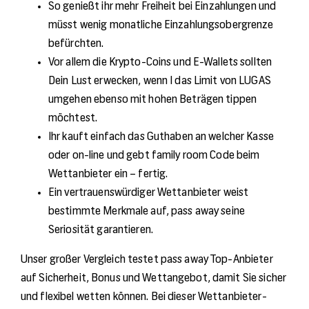
So genießt ihr mehr Freiheit bei Einzahlungen und
müsst wenig monatliche Einzahlungsobergrenze
befürchten.
Vor allem die Krypto-Coins und E-Wallets sollten
Dein Lust erwecken, wenn I das Limit von LUGAS
umgehen ebenso mit hohen Beträgen tippen
möchtest.
Ihr kauft einfach das Guthaben an welcher Kasse
oder on-line und gebt family room Code beim
Wettanbieter ein – fertig.
Ein vertrauenswürdiger Wettanbieter weist
bestimmte Merkmale auf, pass away seine
Seriosität garantieren.
Unser großer Vergleich testet pass away Top-Anbieter
auf Sicherheit, Bonus und Wettangebot, damit Sie sicher
und flexibel wetten können. Bei dieser Wettanbieter-