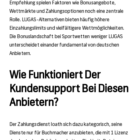
Empfehlung spielen Faktoren wie Bonusangebote,
Wettmärkte und Zahlungsoptionen noch eine zentrale
Rolle. LUGAS-Alternativen bieten häufig höhere
Einzahlungslimits und vielfältigere Wettmöglichkeiten.
Die Bonuslandschaft bei Sportwetten weniger LUGAS
unterscheidet einander fundamental von deutschen
Anbietern.
Wie Funktioniert Der
Kundensupport Bei Diesen
Anbietern?
Der Zahlungsdienst loath sich dazu kategorisch, seine
Dienste nur für Buchmacher anzubieten, die mit 1 Lizenz