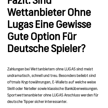
Fazit: Sind
Wettanbieter Ohne
Lugas Eine Gewisse
Gute Option Für
Deutsche Spieler?
Zahlungen bei Wettanbietern ohne LUGAS sind meist
undramatisch, schnell und treu. Besonders beliebt sind
oftmals Kryptowährungen, E-Wallets auf welche weise
Skrill oder Neteller sowie klassische Banküberweisungen.
Sportwettenanbieter ohne LUGAS Anschluss werden für
deutsche Tipper sicher interessanter.