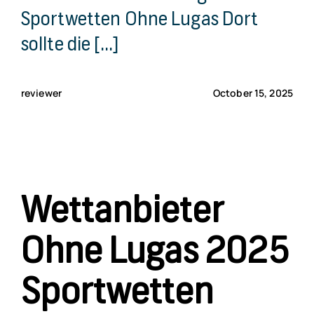
Sportwetten Ohne Lugas Dort
ЗА
sollte die [...]
reviewer
October 15, 2025
Wettanbieter
Ohne Lugas 2025
Sportwetten