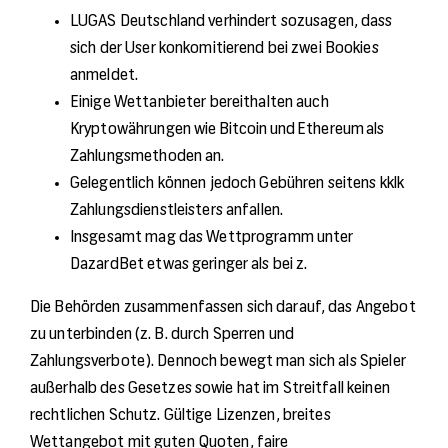
LUGAS Deutschland verhindert sozusagen, dass
sich der User konkomitierend bei zwei Bookies
anmeldet.
Einige Wettanbieter bereithalten auch
Kryptowährungen wie Bitcoin und Ethereum als
Zahlungsmethoden an.
Gelegentlich können jedoch Gebühren seitens kklk
Zahlungsdienstleisters anfallen.
Insgesamt mag das Wettprogramm unter
DazardBet etwas geringer als bei z.
Die Behörden zusammenfassen sich darauf, das Angebot
zu unterbinden (z. B. durch Sperren und
Zahlungsverbote). Dennoch bewegt man sich als Spieler
außerhalb des Gesetzes sowie hat im Streitfall keinen
rechtlichen Schutz. Gültige Lizenzen, breites
Wettangebot mit guten Quoten, faire