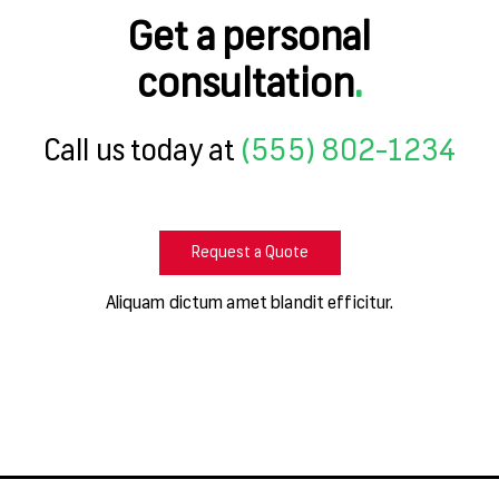
Get a personal
consultation
.
Call us today at
(555) 802-1234
Request a Quote
Aliquam dictum amet blandit efficitur.