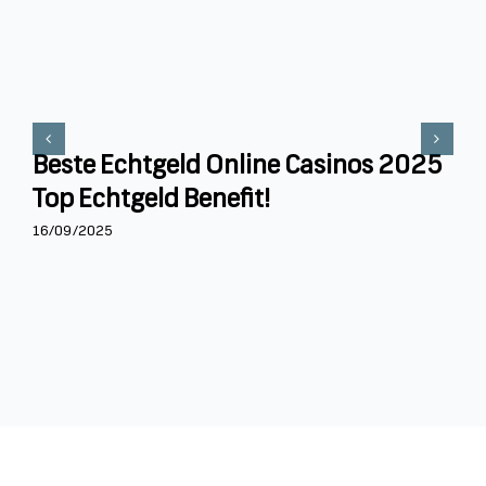
Beste Echtgeld Online Casinos 2025
Top Echtgeld Benefit!
16/09/2025