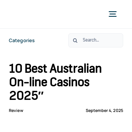
Skip
to
Togg
content
Navig
Search
Categories
УС
for:
ЗА С
10 Best Australian
On-line Casinos
ЗА СТО
2025″
КО
Review
September 4, 2025
ОРАЛНО