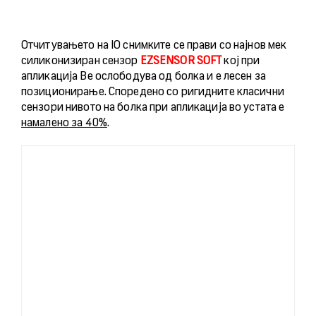
Отчитувањето на IO снимките се прави со најнов мек
силиконизиран сензор
EZSENSOR SOFT
кој при
апликација Ве ослободува од болка и е лесен за
позиционирање. Споредено со ригидните класични
сензори нивото на болка при апликација во устата е
намалено за 40%
.