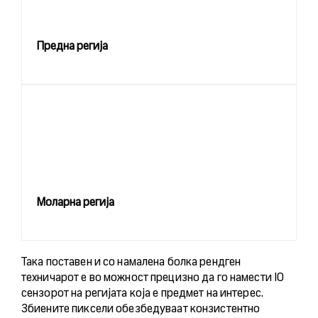
Предна регија
Моларна регија
Така поставен и со намалена болка рендген
техничарот е во можност прецизно да го намести IO
сензорот на регијата која е предмет на интерес.
Збиените пиксели обезбедуваат конзистентно