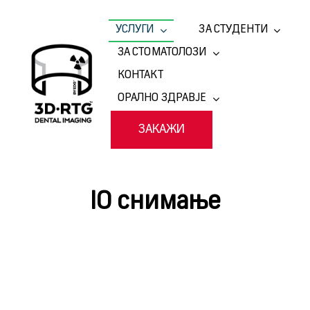
Skip
to
УСЛУГИ
ЗА СТУДЕНТИ
content
ЗА СТОМАТОЛОЗИ
КОНТАКТ
ОРАЛНО ЗДРАВЈЕ
ЗАКАЖИ
IO снимање