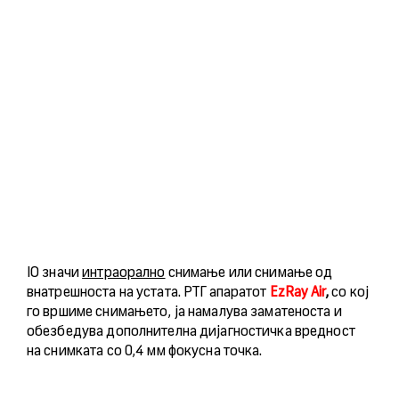
IO значи
интраорално
снимање или снимање од
внатрешноста на устата. РТГ апаратот
EzRay Air
,
со кој
го вршиме снимањето, ја намалува заматеноста и
обезбедува дополнителна дијагностичка вредност
на снимката со 0,4 мм фокусна точка.