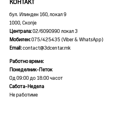
КОНТАКТ
бул. Илинден 160, локал 9
1000, Скопје
Централа:
02/6090990 локал 3
Мобилен:
075/425435 (Viber & WhatsApp)
Email:
contact@3dcentar.mk
Работно време:
Понеделник-Петок
Од 09:00 до 18:00 часот
Сабота-Недела
Не работиме