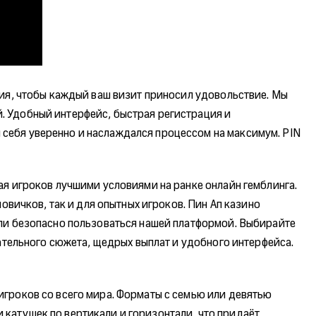
ия, чтобы каждый ваш визит приносил удовольствие. Мы
. Удобный интерфейс, быстрая регистрация и
себя уверенно и наслаждался процессом на максимум. PIN
ая игроков лучшими условиями на ранке онлайн гемблинга.
овичков, так и для опытных игроков. Пин Ап казино
гли безопасно пользоваться нашей платформой. Выбирайте
ательного сюжета, щедрых выплат и удобного интерфейса.
игроков со всего мира. Форматы с семью или девятью
катушек по вертикали и горизонтали, что придаёт