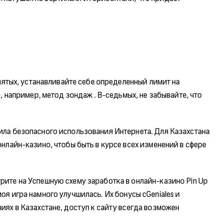
пятых, устанавливайте себе определенный лимит на
 например, метод зондаж . В-седьмых, не забывайте, что
ила безопасного использования Интернета. Для Казахстана
нлайн-казино, чтобы быть в курсе всех изменений в сфере
ите на Успешную схему заработка в онлайн-казино Pin Up
моя игра намного улучшилась. Их бонусы сGeniales и
ях в Казахстане, доступ к сайту всегда возможен