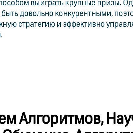
пособом выиграть крупные призы. Од
 быть довольно конкурентными, поэт
жную стратегию и эффективно управл
.
ем Алгоритмов, Нау