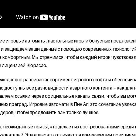
шие игровые автоматы, настольные игры и бонусные предложен
 и защищаем ваши данные с помощью современных технологий
комфортным. Мы стремимся, чтобы каждый игрок чувствовал 
е лицензией Кюрасао.
ежедневно развивая ассортимент игрового софта и обеспечив
с доступны все разновидности азартного контента – как для н
авляем ссылки через официальные каналы связи, чтобы вы мо
них преград. Игровые автоматы в Пин Ап это сочетание увлек
еров, чтобы предложить вам только лучшее.
, неожиданные призы, что делает их востребованными среди 
зователей. Эти аппараты отличаются изменяемыми позициями 