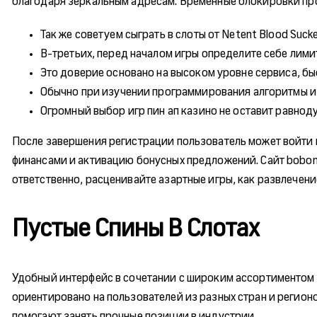
благодаря зеркальным адресам. Временные блокировки про
Так же советуем сыграть в слоты от Netent Blood Sucker
В-третьих, перед началом игры определите себе лимит
Это доверие основано на высоком уровне сервиса, бы
Обычно при изучении программирования алгоритмы и
Огромный выбор игр пин ап казино не оставит равнод
После завершения регистрации пользователь может войти 
финансами и активацию бонусных предложений. Сайт bobon
ответственно, расценивайте азартные игры, как развлечение
Пустые Спины В Слотах
Удобный интерфейс в сочетании с широким ассортиментом 
ориентировано на пользователей из разных стран и регион