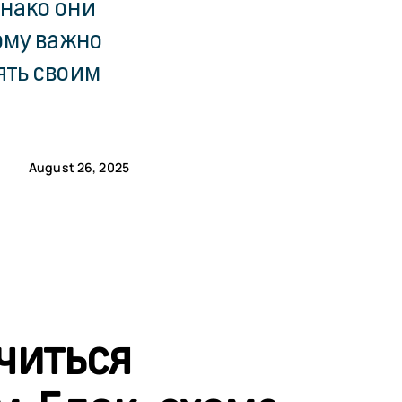
нако они
ому важно
ять своим
August 26, 2025
читься