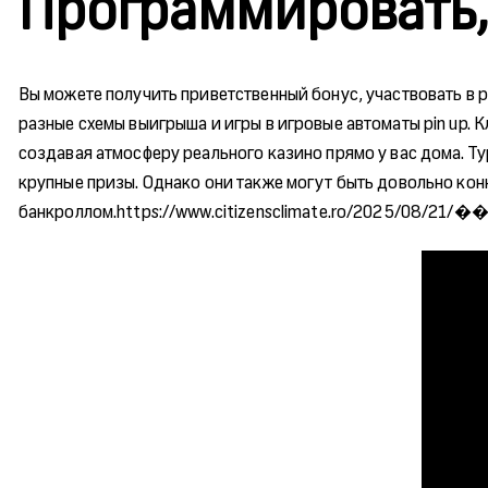
Программировать, 
Вы можете получить приветственный бонус, участвовать в 
разные схемы выигрыша и игры в игровые автоматы pin up. 
создавая атмосферу реального казино прямо у вас дома. Т
крупные призы. Однако они также могут быть довольно ко
банкроллом.
https://www.citizensclimate.ro/2