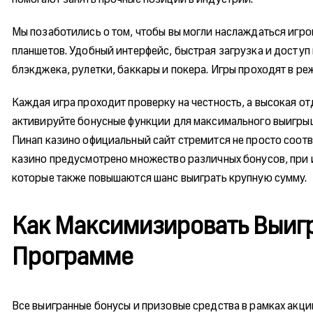
помогают занять прочные позиции в индустрии.
Мы позаботились о том, чтобы вы могли наслаждаться игрой
планшетов. Удобный интерфейс, быстрая загрузка и доступ
блэкджека, рулетки, баккары и покера. Игры проходят в ре
Каждая игра проходит проверку на честность, а высокая о
активируйте бонусные функции для максимального выигрыш
Пинап казино официальный сайт стремится не просто соотв
казино предусмотрено множество различных бонусов, при 
которые также повышаются шанс выиграть крупную сумму.
Как Максимизировать Выигр
Программе
Все выигранные бонусы и призовые средства в рамках акц