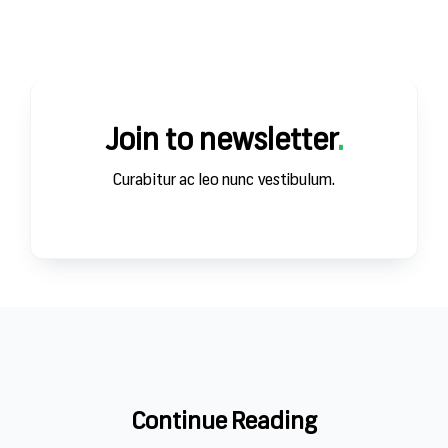
ЗА
Join to newsletter
.
Curabitur ac leo nunc vestibulum.
Continue Reading