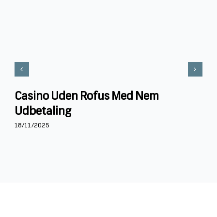
Casino Uden Rofus Med Nem
Udbetaling
18/11/2025