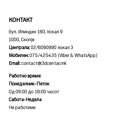
КОНТАКТ
бул. Илинден 160, локал 9
1000, Скопје
Централа:
02/6090990 локал 3
Мобилен:
075/425435 (Viber & WhatsApp)
Email:
contact@3dcentar.mk
Работно време:
Понеделник-Петок
Од 09:00 до 18:00 часот
Сабота-Недела
Не работиме