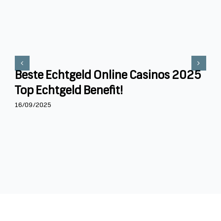
Beste Echtgeld Online Casinos 2025
Top Echtgeld Benefit!
16/09/2025