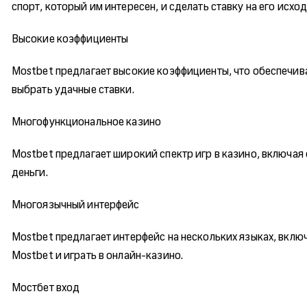
спорт, который им интересен, и сделать ставку на его исход
Высокие коэффициенты
Mostbet предлагает высокие коэффициенты, что обеспечива
выбрать удачные ставки.
Многофункциональное казино
Mostbet предлагает широкий спектр игр в казино, включая с
деньги.
Многоязычный интерфейс
Mostbet предлагает интерфейс на нескольких языках, включ
Mostbet и играть в онлайн-казино.
Мостбет вход