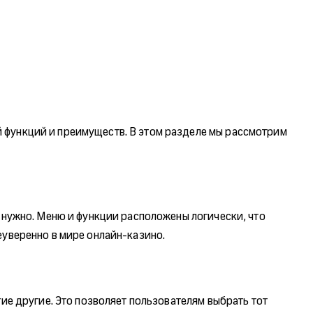
 функций и преимуществ. В этом разделе мы рассмотрим
м нужно. Меню и функции расположены логически, что
еуверенно в мире онлайн-казино.
гие другие. Это позволяет пользователям выбрать тот