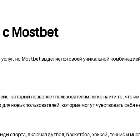
с Mostbet
услуг, но Mostbet выделяется своей уникальной комбинацией
ейс, который позволяет пользователям легко найти то, что и
 для новых пользователей, которые могут чувствовать себя н
ды спорта, включая футбол, баскетбол, хоккей, теннис и мно