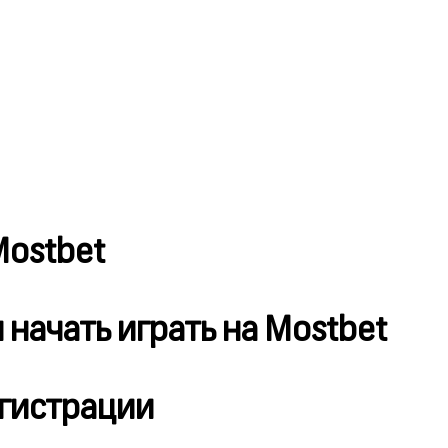
Mostbet
 начать играть на Mostbet
егистрации