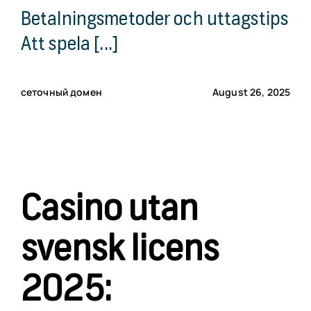
Betalningsmetoder och uttagstips
ЗА
Att spela [...]
сеточный домен
August 26, 2025
Casino utan
svensk licens
2025: