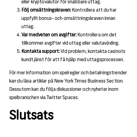
eller kryptovalutor för snabbare uttag.
Följ omsättningskraven:
Kontrollera att du har
uppfyllt bonus- och omsättningskraven innan
uttag.
Var medveten om avgifter:
Kontrollera om det
tillkommer avgifter vid uttag eller valutaväxling.
Kontakta support:
Vid problem, kontakta casinots
kundtjänst för att få hjälp med uttagsprocessen.
För mer information om spelregler och betalningstrender
kan du läsa artiklar på
New York Times Business Section
.
Dessutom kan du följa diskussioner och nyheter inom
spelbranschen via
Twitter Spaces
.
Slutsats