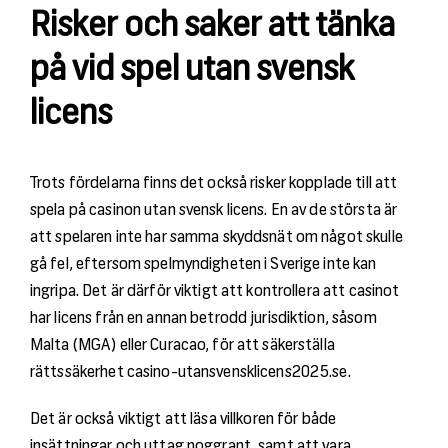
Risker och saker att tänka
på vid spel utan svensk
licens
Trots fördelarna finns det också risker kopplade till att
spela på casinon utan svensk licens. En av de största är
att spelaren inte har samma skyddsnät om något skulle
gå fel, eftersom spelmyndigheten i Sverige inte kan
ingripa. Det är därför viktigt att kontrollera att casinot
har licens från en annan betrodd jurisdiktion, såsom
Malta (MGA) eller Curacao, för att säkerställa
rättssäkerhet
casino-utansvensklicens2025.se
.
Det är också viktigt att läsa villkoren för både
insättningar och uttag noggrant, samt att vara