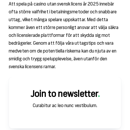
Att spela på casino utan svensk licens år 2025 innebär
ofta större valfrihet i betalningsmetoder och snabbare
uttag, vilket många spelare uppskattar. Med detta
kommer även ett större personligt ansvar att välja säkra
och licensierade plattformar för att skydda sig mot
bedrägerier. Genom att följa våra uttagstips och vara
medveten om de potentiella riskerna kan du njuta av en
smidig och trygg spelupplevelse, även utanför den
svenska licensens ramar.
Join to newsletter
.
Curabitur ac leo nunc vestibulum.