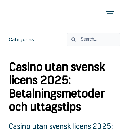
Skip
to
Togg
content
Navig
Search
Categories
УС
for:
ЗА С
Casino utan svensk
licens 2025:
ЗА СТО
Betalningsmetoder
КО
och uttagstips
ОРАЛНО
Casino utan svensk licens 2025: