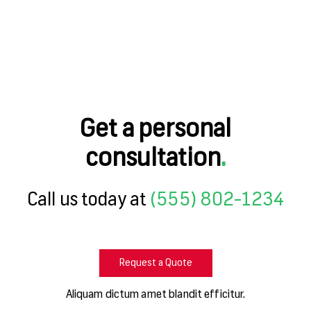
Get a personal
consultation
.
Call us today at
(555) 802-1234
Request a Quote
Aliquam dictum amet blandit efficitur.