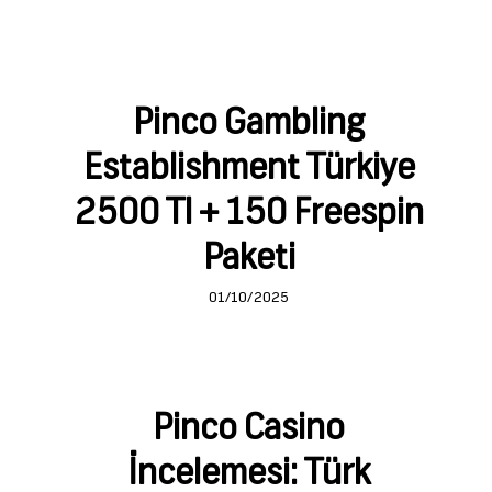
ЗА
Pinco Gambling
Establishment Türkiye
2500 Tl + 150 Freespin
Paketi
01/10/2025
Pinco Casino
İncelemesi: Türk