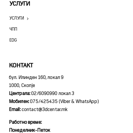
УСЛУГИ
УСЛУГИ
ЧПП
ЕDG
КОНТАКТ
бул. Илинден 160, локал 9
1000, Скопје
Централа:
02/6090990 локал 3
Мобилен:
075/425435 (Viber & WhatsApp)
Email:
contact@3dcentar.mk
Работно време:
Понеделник-Петок