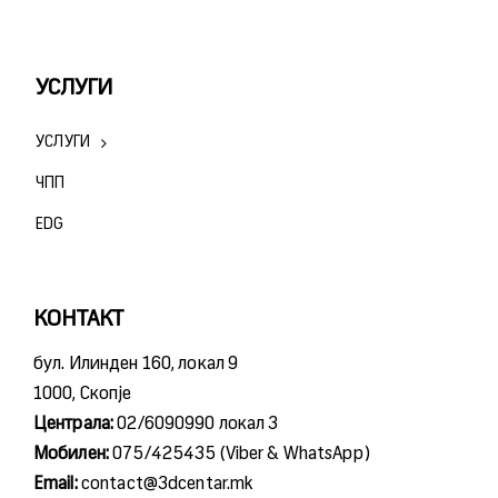
УСЛУГИ
УСЛУГИ
ЧПП
ЕDG
КОНТАКТ
бул. Илинден 160, локал 9
1000, Скопје
Централа:
02/6090990 локал 3
Мобилен:
075/425435 (Viber & WhatsApp)
Email:
contact@3dcentar.mk