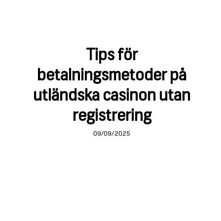
ЗА
Tips för
betalningsmetoder på
utländska casinon utan
registrering
09/09/2025