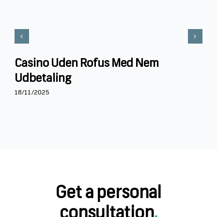
Casino Uden Rofus Med Nem
Udbetaling
18/11/2025
Get a personal
consultation
.