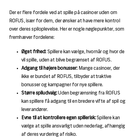
Der er flere fordele ved at spille på casinoer uden om
ROFUS, især for dem, der ønsker at have mere kontrol
over deres spiloplevelse. Her er nogle nøglepunkter, som
fremhæver fordelene:
Øget frihed:
Spillere kan vælge, hvornår og hvor de
vil spille, uden at blive begrænset af ROFUS.
Adgang til højere bonusser:
Mange casinoer, der
ikke er bundet af ROFUS, tilbyder attraktive
bonusser og kampagner for nye spillere.
Større spiludvalg:
Uden begrænsning fra ROFUS
kan spillere få adgang til en bredere vifte af spil og
leverandører.
Evne til at kontrollere egen spillerisk:
Spillere kan
vælge at spille ansvarligt uden nederlag, afhængig
af deres vurdering af risiko.