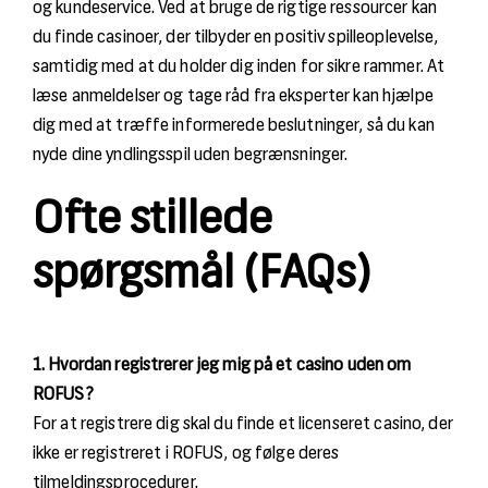
og kundeservice. Ved at bruge de rigtige ressourcer kan
du finde casinoer, der tilbyder en positiv spilleoplevelse,
samtidig med at du holder dig inden for sikre rammer. At
læse anmeldelser og tage råd fra eksperter kan hjælpe
dig med at træffe informerede beslutninger, så du kan
nyde dine yndlingsspil uden begrænsninger.
Ofte stillede
spørgsmål (FAQs)
1. Hvordan registrerer jeg mig på et casino uden om
ROFUS?
For at registrere dig skal du finde et licenseret casino, der
ikke er registreret i ROFUS, og følge deres
tilmeldingsprocedurer.