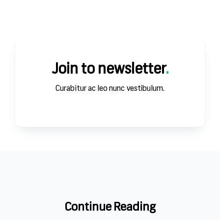
ЗА
Join to newsletter
.
Curabitur ac leo nunc vestibulum.
Continue Reading