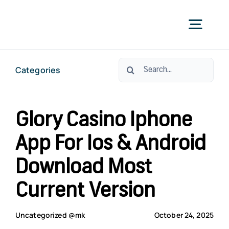
Skip
to
Togg
content
Navig
Search
Categories
УС
for:
ЗА С
Glory Casino Iphone
App For Ios & Android
ЗА СТО
Download Most
КО
Current Version
Uncategorized @mk
October 24, 2025
ОРАЛНО