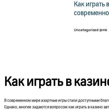
Как играть 
современном 
Uncategorized @mk
Как играть в кази
В современном мире азартные игры стали доступными благ
Однако, многие задаются вопросом: как играть в казино а