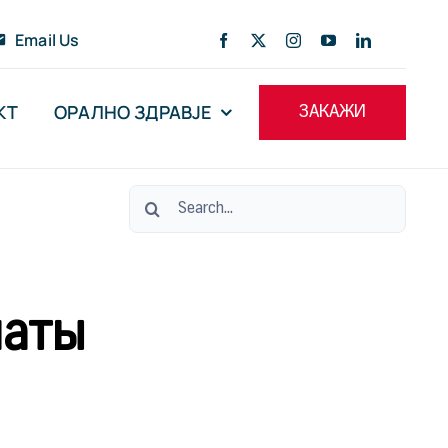
Email Us
КТ
ОРАЛНО ЗДРАВЈЕ
ЗАКАЖИ
Search
for:
маты