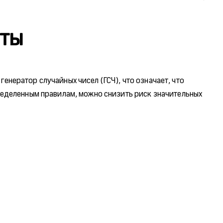
аты
енератор случайных чисел (ГСЧ), что означает, что
пределенным правилам, можно снизить риск значительных