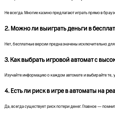
Не всегда. Многие казино предлагают играть прямо в брау
2. Можно ли выиграть деньги в беспла
Нет, бесплатные версии предназначены исключительно для 
3. Как выбрать игровой автомат с высо
Изучайте информацию о каждом автомате и выбирайте те, 
4. Есть ли риск в игре в автоматы на р
Да, всегда существует риск потери денег. Главное — помни