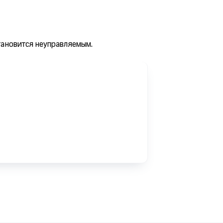
тановится неуправляемым.