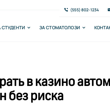
(555) 802-1234
А СТУДЕНТИ
ЗА СТОМАТОЛОЗИ
КОНТА
грать в казино авто
н без риска