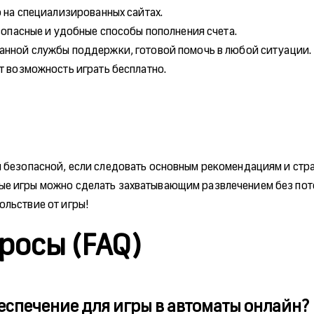
 на специализированных сайтах.
зопасные и удобные способы пополнения счета.
анной службы поддержки, готовой помочь в любой ситуации.
т возможность играть бесплатно.
и безопасной, если следовать основным рекомендациям и стра
ые игры можно сделать захватывающим развлечением без потер
ольствие от игры!
росы (FAQ)
еспечение для игры в автоматы онлайн?