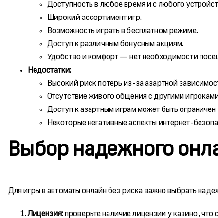
Доступность в любое время и с любого устройст
Широкий ассортимент игр.
Возможность играть в бесплатном режиме.
Доступ к различным бонусным акциям.
Удобство и комфорт — нет необходимости посе
Недостатки:
Высокий риск потерь из-за азартной зависимос
Отсутствие живого общения с другими игроками
Доступ к азартным играм может быть ограничен 
Некоторые негативные аспекты интернет-безопа
Выбор надежного онл
Для игры в автоматы онлайн без риска важно выбрать наде
Лицензия:
проверьте наличие лицензии у казино, что с