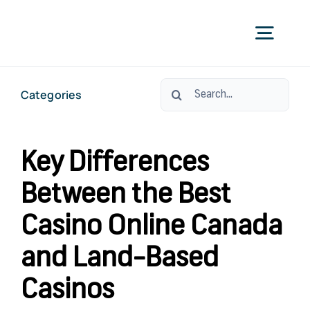
Skip
to
Togg
content
Navig
Search
Categories
УС
for:
ЗА С
Key Differences
Between the Best
ЗА СТО
Casino Online Canada
КО
and Land-Based
Casinos
ОРАЛНО