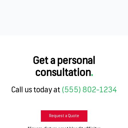
Get a personal
consultation
.
Call us today at
(555) 802-1234
Request a Quote