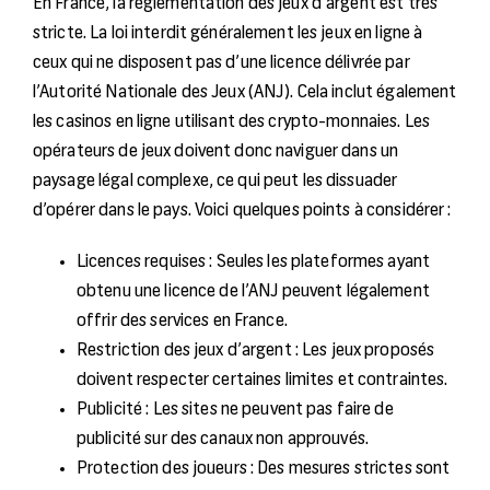
En France, la réglementation des jeux d’argent est très
stricte. La loi interdit généralement les jeux en ligne à
ceux qui ne disposent pas d’une licence délivrée par
l’Autorité Nationale des Jeux (ANJ). Cela inclut également
les casinos en ligne utilisant des crypto-monnaies. Les
opérateurs de jeux doivent donc naviguer dans un
paysage légal complexe, ce qui peut les dissuader
d’opérer dans le pays. Voici quelques points à considérer :
Licences requises : Seules les plateformes ayant
obtenu une licence de l’ANJ peuvent légalement
offrir des services en France.
Restriction des jeux d’argent : Les jeux proposés
doivent respecter certaines limites et contraintes.
Publicité : Les sites ne peuvent pas faire de
publicité sur des canaux non approuvés.
Protection des joueurs : Des mesures strictes sont