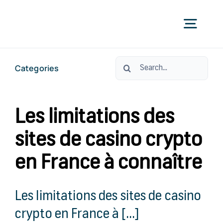
Skip
to
Togg
content
Navig
Search
Categories
УС
for:
ЗА С
Les limitations des
sites de casino crypto
ЗА СТО
en France à connaître
КО
Les limitations des sites de casino
crypto en France à [...]
ОРАЛНО