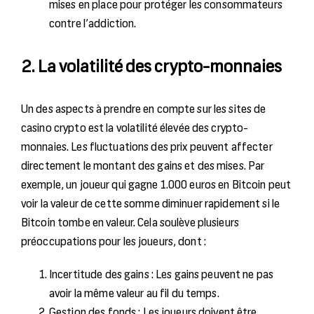
mises en place pour protéger les consommateurs
contre l’addiction.
2. La volatilité des crypto-monnaies
Un des aspects à prendre en compte sur les sites de
casino crypto est la volatilité élevée des crypto-
monnaies. Les fluctuations des prix peuvent affecter
directement le montant des gains et des mises. Par
exemple, un joueur qui gagne 1.000 euros en Bitcoin peut
voir la valeur de cette somme diminuer rapidement si le
Bitcoin tombe en valeur. Cela soulève plusieurs
préoccupations pour les joueurs, dont :
Incertitude des gains : Les gains peuvent ne pas
avoir la même valeur au fil du temps.
Gestion des fonds : Les joueurs doivent être