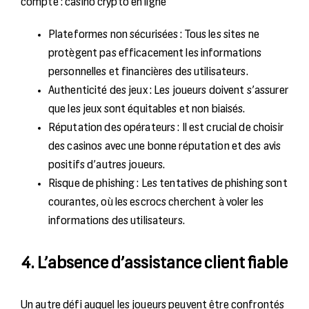
compte :
casino crypto en ligne
Plateformes non sécurisées : Tous les sites ne
protègent pas efficacement les informations
personnelles et financières des utilisateurs.
Authenticité des jeux : Les joueurs doivent s’assurer
que les jeux sont équitables et non biaisés.
Réputation des opérateurs : Il est crucial de choisir
des casinos avec une bonne réputation et des avis
positifs d’autres joueurs.
Risque de phishing : Les tentatives de phishing sont
courantes, où les escrocs cherchent à voler les
informations des utilisateurs.
4. L’absence d’assistance client fiable
Un autre défi auquel les joueurs peuvent être confrontés