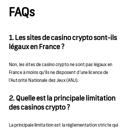
FAQs
1. Les sites de casino crypto sont-ils
légaux en France ?
Non, les sites de casino crypto ne sont pas légaux en
France à moins qu’ils ne disposent d’une licence de
l’Autorité Nationale des Jeux (ANJ).
2. Quelle est la principale limitation
des casinos crypto ?
La principale limitation est la réglementation stricte qui