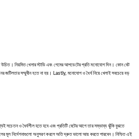
ড়ানো উচিত। নিয়মিত খেলার স্টাডি এবং গেমের আপডেটের প্রতি মনোযোগ দিন। কোন বেট
রনের জটিলতার সম্মুখীন হতে না হয়। Lastly, মনোযোগ ও ধৈর্য নিয়ে খেলাই সবচেয়ে বড়
যই সচেতন ও ধৈর্যশীল হতে হবে এবং প্রতিটি বেটের আগে তার সম্ভাব্য ঝুঁকি বুঝতে
কেলের মূল নির্দেশনাগুলো অনুসরণ করলে অতি দ্রুত ভালো আয় করতে পারবেন। নিশ্চিত এই