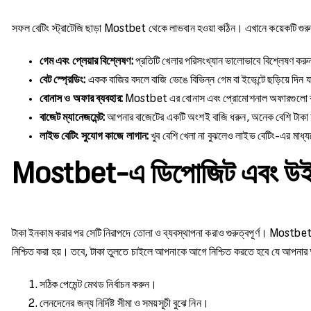
সফল বেটিং স্ট্রাটেজি ছাড়া Mostbet থেকে লাভবান হওয়া কঠিন। এখানে কয়েকটি গুরুত্
গেম এবং প্লেয়ার বিশ্লেষণ:
প্রতিটি খেলার পরিসংখ্যান ভালোভাবে বিশ্লেষণ করুন এ
বেট স্প্রেডিং:
একক বাজির বদলে বাজি ভেঙে বিভিন্ন গেম বা ইভেন্টে ছড়িয়ে দিন য
বোনাস ও অফার ব্যবহার:
Mostbet এর বোনাস এবং প্রোমোশনাল অফারগুলো ব্যব
বাজেট ম্যানেজমেন্ট:
আপনার বাজেটের একটি অংশই বাজি ধরুন, অনেক বেশি টাকা হ
লাইভ বেটিং সুযোগ কাজে লাগান:
খুব বেশি খেলা না বুঝলেও লাইভ বেটিং-এর মাধ্যম
Mostbet-এ ডিপোজিট এবং উইথড
টাকা ইনকাম করার পর সেটি নিরাপদে তোলা ও ব্যবস্থাপনা করাও গুরুত্বপূর্ণ। Mostbet ব
নিশ্চিত করা হয়। তবে, টাকা তুলতে চাইলে আপনাকে আগে নিশ্চিত করতে হবে যে আপনার অ
সঠিক পেমেন্ট মেথড নির্বাচন করুন।
লেনদেনের জন্য নির্দিষ্ট সীমা ও সময়সূচী বুঝে নিন।