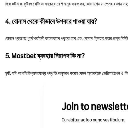
ক্রিকেট এবং ফুটবল বেটিং এ সবচেয়ে বেশি মানুষ সফল হয়, কারণ গেম ও প্লেয়ার জ্ঞান সহজ
4. বোনাস থেকে কীভাবে উপকার পাওয়া যায়?
বোনাস গ্রহণের পূর্বে শর্তাবলী ভালোভাবে পড়তে হবে এবং বোনাস ক্লিয়ার করার জন্য নির্দি
5. Mostbet ব্যবহার নিরাপদ কি না?
হ্যাঁ, যদি আপনি বিশ্বাসযোগ্য পদ্ধতি অনুসরণ করেন যেমন অ্যাকাউন্ট ভেরিফায়েশন ও নি
Join to newslett
Curabitur ac leo nunc vestibulum.