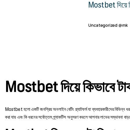
Mostbet দিয়ে কি
Uncategorized @mk
Mostbet দিয়ে কিভাবে টাকা 
Mostbet হলো একটি জনপ্রিয় অনলাইন বেটিং প্ল্যাটফর্ম যা ব্যবহারকারীদের বিভিন্ন
করা যায় এবং কি ধরনের সর্বোত্তম প্র্যাকটিস অনুসরণ করলে আপনার লাভের সম্ভাবনা বাড়বে