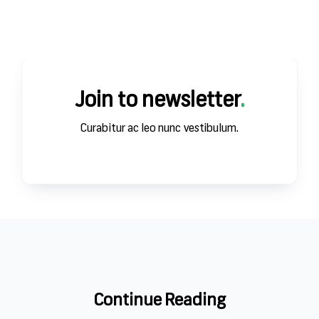
ЗА
Join to newsletter
.
Curabitur ac leo nunc vestibulum.
Continue Reading