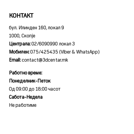
КОНТАКТ
бул. Илинден 160, локал 9
1000, Скопје
Централа:
02/6090990 локал 3
Мобилен:
075/425435 (Viber & WhatsApp)
Email:
contact@3dcentar.mk
Работно време:
Понеделник-Петок
Од 09:00 до 18:00 часот
Сабота-Недела
Не работиме