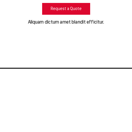
Request a Quote
Aliquam dictum amet blandit efficitur.