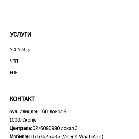
УСЛУГИ
УСЛУГИ
ЧПП
ЕDG
КОНТАКТ
бул. Илинден 160, локал 9
1000, Скопје
Централа:
02/6090990 локал 3
Мобилен:
075/425435 (Viber & WhatsApp)