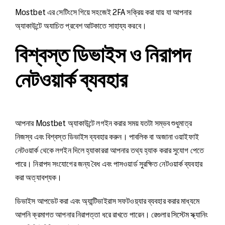
Mostbet এর সেটিংসে গিয়ে সহজেই 2FA সক্রিয় করা যায় যা আপনার
অ্যাকাউন্টে অযাচিত প্রবেশ আটকাতে সাহায্য করবে।
বিশ্বস্ত ডিভাইস ও নিরাপদ
নেটওয়ার্ক ব্যবহার
আপনার Mostbet অ্যাকাউন্টে লগইন করার সময় যতটা সম্ভব শুধুমাত্র
নিজস্ব এবং বিশ্বস্ত ডিভাইস ব্যবহার করুন। পাবলিক বা অজানা ওয়াইফাই
নেটওয়ার্ক থেকে লগইন দিলে হ্যাকাররা আপনার তথ্য হ্যাক করার সুযোগ পেতে
পারে। নিরাপদ সংযোগের জন্য বৈধ এবং পাসওয়ার্ড সুরক্ষিত নেটওয়ার্ক ব্যবহার
করা অত্যাবশ্যক।
ডিভাইস আপডেট করা এবং অ্যান্টিভাইরাস সফটওয়্যার ব্যবহার করার মাধ্যমে
আপনি ক্রমাগত আপনার নিরাপত্তা ধরে রাখতে পারেন। রেগুলার সিস্টেম স্ক্যানিং