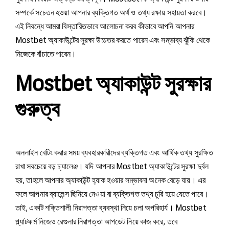
সম্পর্কে সচেতন হওয়া আপনার ব্যক্তিগত অর্থ ও তথ্য রক্ষায় সহায়তা করবে।
এই নিবন্ধে আমরা বিস্তারিতভাবে আলোচনা করব কীভাবে আপনি আপনার
Mostbet অ্যাকাউন্টের সুরক্ষা উচ্চতর করতে পারেন এবং সম্ভাব্য ঝুঁকি থেকে
নিজেকে বাঁচাতে পারেন।
Mostbet অ্যাকাউন্ট সুরক্ষার
গুরুত্ব
অনলাইন বেটিং করার সময় ব্যবহারকারীদের ব্যক্তিগত এবং আর্থিক তথ্য সুরক্ষিত
রাখা সবচেয়ে বড় চ্যালেঞ্জ। যদি আপনার Mostbet অ্যাকাউন্টের সুরক্ষা দুর্বল
হয়, তাহলে আপনার অ্যাকাউন্ট হ্যাক হওয়ার সম্ভাবনা অনেক বেড়ে যায়। এর
ফলে আপনার ব্যালেন্স ছিনিয়ে নেওয়া বা ব্যক্তিগত তথ্য চুরি হয়ে যেতে পারে।
তাই, একটি শক্তিশালী নিরাপত্তা ব্যবস্থা নিয়ে চলা অপরিহার্য। Mostbet
প্ল্যাটফর্ম নিজেও রেগুলার নিরাপত্তা আপডেট নিয়ে কাজ করে, তবে