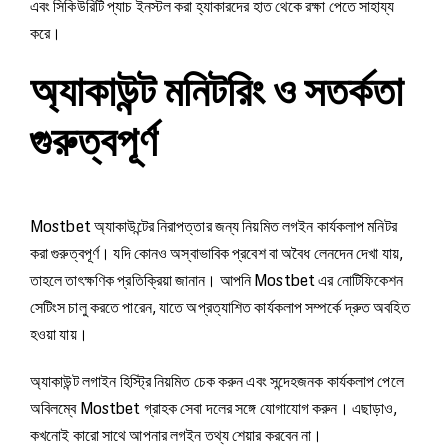
এবং সিকিউরিটি প্যাচ ইনস্টল করা হ্যাকারদের হাত থেকে রক্ষা পেতে সাহায্য
করে।
অ্যাকাউন্ট মনিটরিং ও সতর্কতা
গুরুত্বপূর্ণ
Mostbet অ্যাকাউন্টের নিরাপত্তার জন্য নিয়মিত লগইন কার্যকলাপ মনিটর
করা গুরুত্বপূর্ণ। যদি কোনও অস্বাভাবিক প্রবেশ বা অবৈধ লেনদেন দেখা যায়,
তাহলে তাৎক্ষণিক প্রতিক্রিয়া জানান। আপনি Mostbet এর নোটিফিকেশন
সেটিংস চালু করতে পারেন, যাতে অপ্রত্যাশিত কার্যকলাপ সম্পর্কে দ্রুত অবহিত
হওয়া যায়।
অ্যাকাউন্ট লগাইন হিস্ট্রি নিয়মিত চেক করুন এবং সন্দেহজনক কার্যকলাপ পেলে
অবিলম্বে Mostbet গ্রাহক সেবা দলের সঙ্গে যোগাযোগ করুন। এছাড়াও,
কখনোই কারো সাথে আপনার লগইন তথ্য শেয়ার করবেন না।