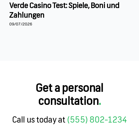
Verde Casino Test: Spiele, Boni und
Zahlungen
09/07/2026
Get a personal
consultation
.
Call us today at
(555) 802-1234