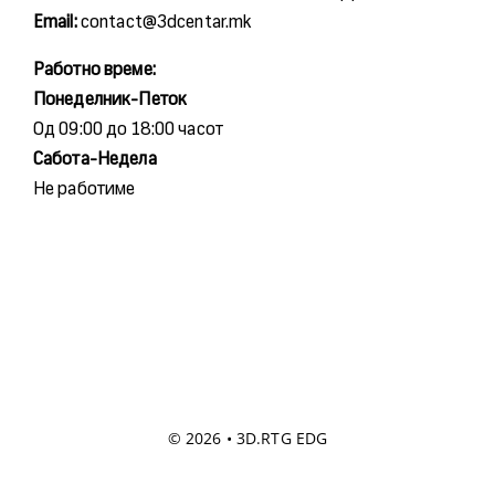
Email:
contact@3dcentar.mk
Работно време:
Понеделник-Петок
Од 09:00 до 18:00 часот
Сабота-Недела
Не работиме
© 2026 • 3D.RTG EDG