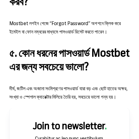
করব?
Mostbet লগইন পেজে “Forgot Password” অপশনে ক্লিক করে
ইমেইল বা ফোন নম্বরের মাধ্যমে পাসওয়ার্ড রিসেট করতে পারেন।
৫. কোন ধরনের পাসওয়ার্ড Mostbet
এর জন্য সবচেয়ে ভালো?
দীর্ঘ, জটিল এবং অজানা সংমিশ্রণের পাসওয়ার্ড যারা বড় এবং ছোট হাতের অক্ষর,
সংখ্যা ও স্পেশাল ক্যারেক্টার মিলিয়ে তৈরি হয়, সবচেয়ে ভালো গন্য হয়।
Join to newsletter
.