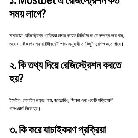
১. Mostbet এ রেজিস্ট্রেশন কত
সময় লাগে?
সাধারণত রেজিস্ট্রেশন প্রক্রিয়া মাত্র কয়েক মিনিটের মধ্যে সম্পন্ন হয়ে যায়,
তবে যাচাইকরণ সময় বা ইন্টারনেট স্পিড অনুযায়ী তা কিছুটা বেশিও হতে পারে।
২. কি তথ্য দিয়ে রেজিস্ট্রেশন করতে
হয়?
ইমেইল, মোবাইল নম্বর, নাম, জন্মতারিখ, ঠিকানা এবং একটি শক্তিশালী
পাসওয়ার্ড দিতে হয়।
৩. কি করে যাচাইকরণ প্রক্রিয়া