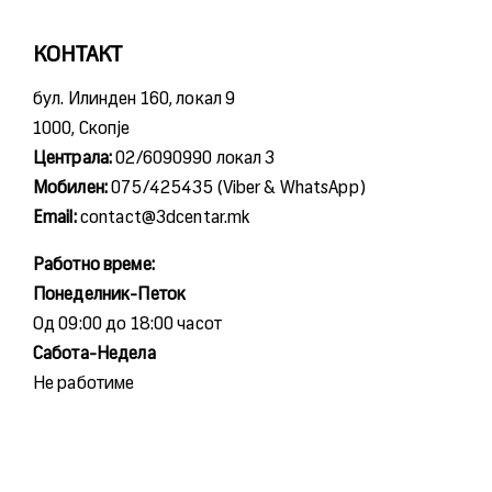
КОНТАКТ
бул. Илинден 160, локал 9
1000, Скопје
Централа:
02/6090990 локал 3
Мобилен:
075/425435 (Viber & WhatsApp)
Email:
contact@3dcentar.mk
Работно време:
Понеделник-Петок
Од 09:00 до 18:00 часот
Сабота-Недела
Не работиме