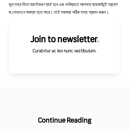
ভুল তথ্য দিলে যাচাইকরণ ব্যর্থ হবে এবং ভবিষ্যতে আপনার অ্যাকাউন্টে প্রবেশ
বা লেনদেনে সমস্যা হতে পারে। তাই সবসময় সঠিক তথ্য প্রদান করুন।
Join to newsletter
.
Curabitur ac leo nunc vestibulum.
Continue Reading