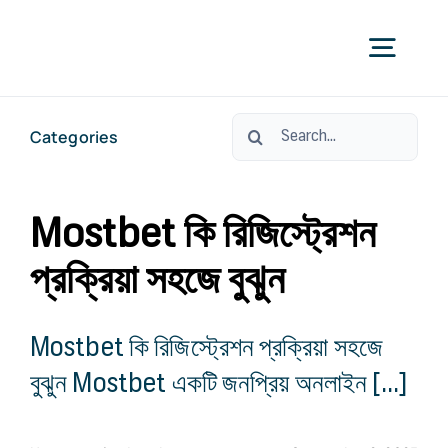
Skip
to
Togg
content
Navig
Search
Categories
УС
for:
ЗА С
Mostbet কি রিজিস্ট্রেশন
প্রক্রিয়া সহজে বুঝুন
ЗА СТО
Mostbet কি রিজিস্ট্রেশন প্রক্রিয়া সহজে
КО
বুঝুন Mostbet একটি জনপ্রিয় অনলাইন [...]
ОРАЛНО