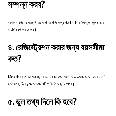
সম্পন্ন করব?
রেজিস্ট্রেশনের সময় ইমেইল বা মোবাইলে প্রাপ্ত OTP বা লিঙ্কে ক্লিক করে
যাচাইকরণ করতে হয়।
৪. রেজিস্ট্রেশন করার জন্য বয়সসীমা
কত?
Mostbet এ অংশগ্রহণের জন্য সাধারণত আপনাকে কমপক্ষে ১৮ বছর বয়সী
হতে হবে, কিন্তু দেশভেদে এটি পরিবর্তিত হতে পারে।
৫. ভুল তথ্য দিলে কি হবে?