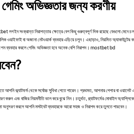
গেমিং অভিজ্ঞতার জন্য করণীয়
stbet লগইন সংক্রান্ত নিরাপত্তার ক্ষেত্রে বেশ কিছু গুরুত্বপূর্ণ দিক রয়েছে যেগুলো মেন
ওয়াইফাই বা অজানা নেটওয়ার্ক ব্যবহার এড়িয়ে চলুন। এছাড়াও, নিয়মিত অ্যাকাউন্টের কার্য
েশন ব্যবহার করলে গেমিং অভিজ্ঞতা হবে অনেক বেশি নিরাপদ।
mostbet bd
রবেন?
ি প্ল্যাটফর্ম থেকে সর্বোচ্চ সুবিধা পেতে পারেন। প্রথমত, আপনার পেপার বা ওয়ালেট এ
ারণ করুন এবং বাজির নিয়মনীতি ভাল করে বুঝে নিন। চতুর্থত, প্ল্যাটফর্মের মোবাইল অ্যাপ্
ুলো অনুসরণ করলে আপনি মসটবেট ব্যবহারকে আরো সহজ ও নিরাপদ করে তুলতে পারবেন।