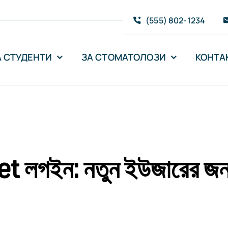
(555) 802-1234
А СТУДЕНТИ
ЗА СТОМАТОЛОЗИ
КОНТА
লগইন: নতুন ইউজারের জন্য 