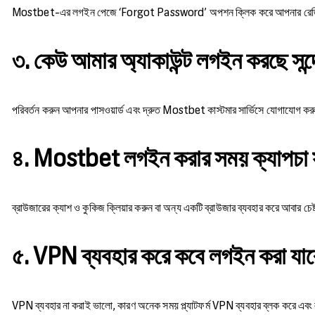
Mostbet-এর লগইন পেজে ‘Forgot Password’ অপশন ক্লিক করে আপনার রেজিস্ট্রে
৩. কেউ আমার অ্যাকাউন্ট লগইন করছে সন্
পরিবর্তন করুন আপনার পাসওয়ার্ড এবং দ্রুত Mostbet কাস্টমার সার্ভিসে যোগাযোগ ক
৪. Mostbet লগইন করার সময় ক্যাপচা স
ব্রাউজারের ক্যাশ ও কুকিজ ক্লিয়ার করুন বা অন্য একটি ব্রাউজার ব্যবহার করে আবার চেষ
৫. VPN ব্যবহার করে কবে লগইন করা যা
VPN ব্যবহার না করাই ভালো, কারণ অনেক সময় প্ল্যাটফর্ম VPN ব্যবহার ব্লক করে এবং