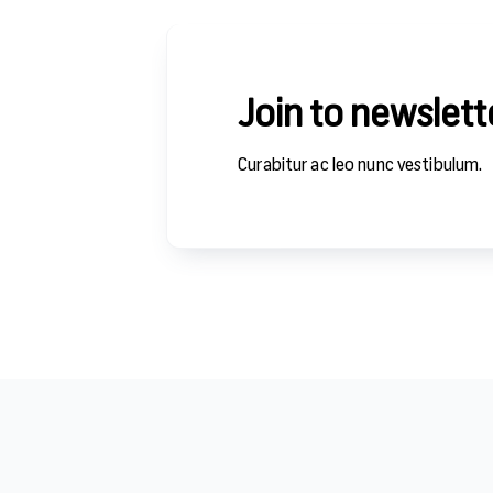
Join to newslett
Curabitur ac leo nunc vestibulum.