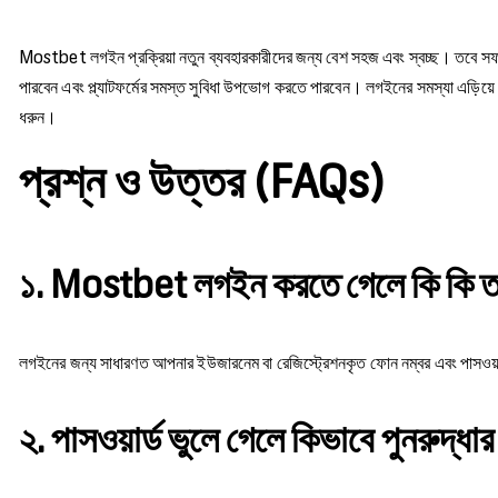
Mostbet লগইন প্রক্রিয়া নতুন ব্যবহারকারীদের জন্য বেশ সহজ এবং স্বচ্ছ। তবে সফ
পারবেন এবং প্ল্যাটফর্মের সমস্ত সুবিধা উপভোগ করতে পারবেন। লগইনের সমস্যা এড়িয়ে
ধরুন।
প্রশ্ন ও উত্তর (FAQs)
১. Mostbet লগইন করতে গেলে কি কি ত
লগইনের জন্য সাধারণত আপনার ইউজারনেম বা রেজিস্ট্রেশনকৃত ফোন নম্বর এবং পাসওয়
২. পাসওয়ার্ড ভুলে গেলে কিভাবে পুনরুদ্ধা