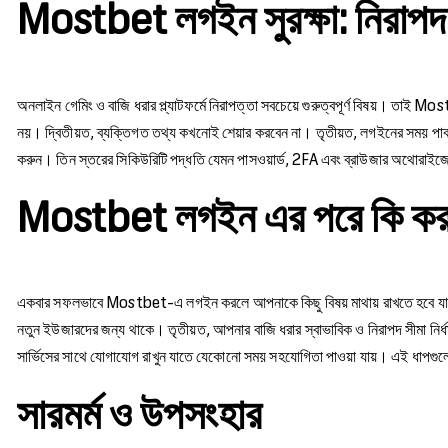
Mostbet লগইন সুরক্ষা: নিরাপদ 
অনলাইন গেমিং ও বাজি ধরার প্ল্যাটফর্মে নিরাপত্তা সবচেয়ে গুরুত্বপূর্ণ বিষয়। তাই Mo
নয়। দ্বিতীয়ত, ব্যক্তিগত তথ্য কখনোই শেয়ার করবেন না। তৃতীয়ত, লগইনের সময় পাবলিক 
করুন। তিন স্তরের সিকিউরিটি পদ্ধতি যেমন পাসওয়ার্ড, 2FA এবং ব্রাউজার অথোরাইজ
Mostbet লগইন এর পরে কি ক
একবার সফলভাবে Mostbet-এ লগইন করলে আপনাকে কিছু বিষয় মাথায় রাখতে হবে যাতে আপন
নতুন ইউজারদের জন্য থাকে। তৃতীয়ত, আপনার বাজি ধরার স্বাভাবিক ও নিরাপদ সীমা নির্ধ
সার্ভিসের সাথে যোগাযোগ রাখুন যাতে যেকোনো সময় সহযোগিতা পাওয়া যায়। এই ধাপগ
সারমর্ম ও উপসংহার