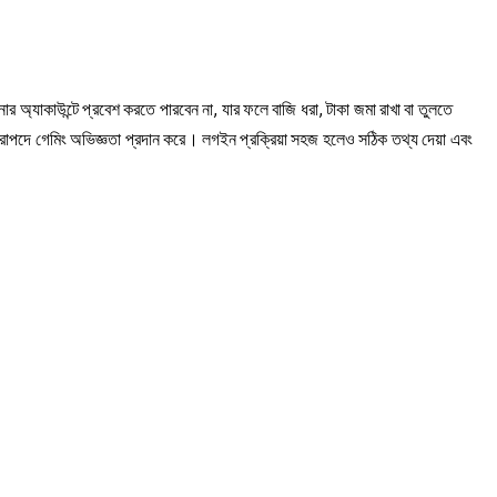
 অ্যাকাউন্টে প্রবেশ করতে পারবেন না, যার ফলে বাজি ধরা, টাকা জমা রাখা বা তুলতে
িরাপদে গেমিং অভিজ্ঞতা প্রদান করে। লগইন প্রক্রিয়া সহজ হলেও সঠিক তথ্য দেয়া এবং