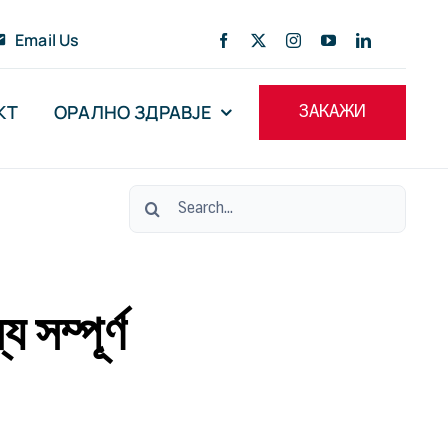
Email Us
КТ
ОРАЛНО ЗДРАВЈЕ
ЗАКАЖИ
Search
for:
সম্পূর্ণ