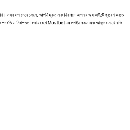
ি। এসব ধাপ মেনে চললে, আপনি দ্রুত এবং নিরাপদে আপনার অ্যাকাউন্টে প্রবেশ করতে
সঠিক পদ্ধতি ও নিরাপত্তা বজায় রেখে Mostbet-এ লগইন করুন এবং আনন্দের সাথে বাজি