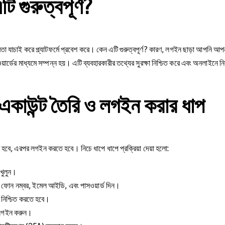
গুরুত্বপূর্ণ?
যাচাই করে প্ল্যাটফর্মে প্রবেশ করে। কেন এটি গুরুত্বপূর্ণ? কারণ, লগইন ছাড়া আপনি আপনার
র মাধ্যমে সম্পন্ন হয়। এটি ব্যবহারকারীর তথ্যের সুরক্ষা নিশ্চিত করে এবং অনলাইনে ন
কাউন্ট তৈরি ও লগইন করার ধাপ
ে, এরপর লগইন করতে হবে। নিচে ধাপে ধাপে প্রক্রিয়া দেয়া হলো:
খুলুন।
 ফোন নম্বর, ইমেল আইডি, এবং পাসওয়ার্ড দিন।
নিশ্চিত করতে হবে।
ে লগইন করুন।