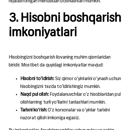
rejalashtirilgan menusidan boshlashlari mumkin.
3. Hisobni boshqarish
imkoniyatlari
Hisobingizni boshqarish ilovaning muhim qismlaridan
biridir. Mostbet da quyidagi imkoniyatlar mavjud:
Hisobni to’ldirish:
Siz qimor o’yinlarini o’ynash uchun
hisobingizni tezda to’ldirishingiz mumkin.
Naqd pul olish:
Foydalanuvchilar o’z hisoblaridan pul
olishlarning turli yo’llarini tanlashlari mumkin.
Tarixni ko’rish:
O’z korxonalar va o’yinlar tarixini
nazorat qilish imkoniga egasiz.