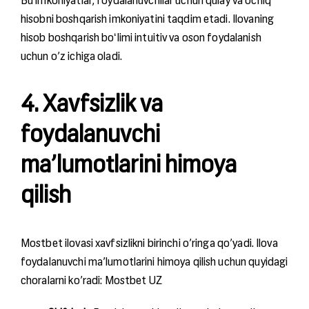
Bu imkoniyatlar, foydalanuvchilar uchun qulay va ochiq
hisobni boshqarish imkoniyatini taqdim etadi. Ilovaning
hisob boshqarish boʻlimi intuitiv va oson foydalanish
uchun o’z ichiga oladi.
4. Xavfsizlik va
foydalanuvchi
ma’lumotlarini himoya
qilish
Mostbet ilovasi xavfsizlikni birinchi o’ringa qo’yadi. Ilova
foydalanuvchi ma’lumotlarini himoya qilish uchun quyidagi
choralarni ko’radi:
Mostbet UZ