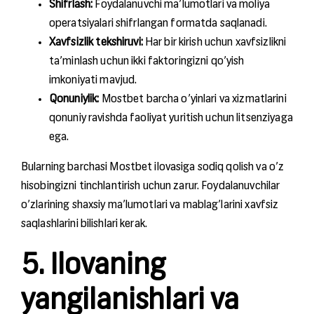
Shifrlash:
Foydalanuvchi ma’lumotlari va moliya
operatsiyalari shifrlangan formatda saqlanadi.
Xavfsizlik tekshiruvi:
Har bir kirish uchun xavfsizlikni
ta’minlash uchun ikki faktoringizni qo’yish
imkoniyati mavjud.
Qonuniylik:
Mostbet barcha o’yinlari va xizmatlarini
qonuniy ravishda faoliyat yuritish uchun litsenziyaga
ega.
Bularning barchasi Mostbet ilovasiga sodiq qolish va o’z
hisobingizni tinchlantirish uchun zarur. Foydalanuvchilar
o’zlarining shaxsiy ma’lumotlari va mablag’larini xavfsiz
saqlashlarini bilishlari kerak.
5. Ilovaning
yangilanishlari va