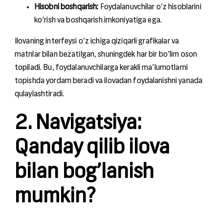
Hisobni boshqarish:
Foydalanuvchilar o’z hisoblarini
ko’rish va boshqarish imkoniyatiga ega.
Ilovaning interfeysi o’z ichiga qiziqarli grafikalar va
matnlar bilan bezatilgan, shuningdek har bir bo’lim oson
topiladi. Bu, foydalanuvchilarga kerakli ma’lumotlarni
topishda yordam beradi va ilovadan foydalanishni yanada
qulaylashtiradi.
2. Navigatsiya:
Qanday qilib ilova
bilan bog’lanish
mumkin?