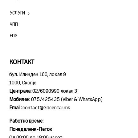
УСЛУГИ
ЧПП
ЕDG
КОНТАКТ
бул. Илинден 160, локал 9
1000, Скопје
Централа:
02/6090990 локал 3
Мобилен:
075/425435 (Viber & WhatsApp)
Email:
contact@3dcentar.mk
Работно време:
Понеделник-Петок