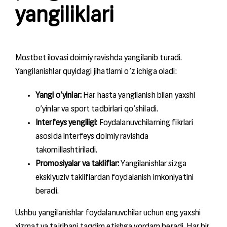
yangiliklari
Mostbet ilovasi doimiy ravishda yangilanib turadi.
Yangilanishlar quyidagi jihatlarni o’z ichiga oladi:
Yangi o’yinlar:
Har hasta yangilanish bilan yaxshi
o’yinlar va sport tadbirlari qo’shiladi.
Interfeys yengiligi:
Foydalanuvchilarning fikrlari
asosida interfeys doimiy ravishda
takomillashtiriladi.
Promosiyalar va takliflar:
Yangilanishlar sizga
eksklyuziv takliflardan foydalanish imkoniyatini
beradi.
Ushbu yangilanishlar foydalanuvchilar uchun eng yaxshi
xizmat va tajribani taqdim etishga yordam beradi. Har bir