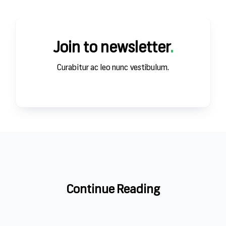
ЗА
Join to newsletter
.
Curabitur ac leo nunc vestibulum.
Continue Reading