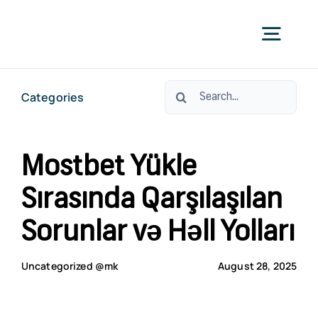
Skip
to
Togg
content
Navig
Search
Categories
УС
for:
ЗА С
Mostbet Yükle
Sırasında Qarşılaşılan
ЗА СТО
Sorunlar və Həll Yolları
КО
Uncategorized @mk
August 28, 2025
ОРАЛНО