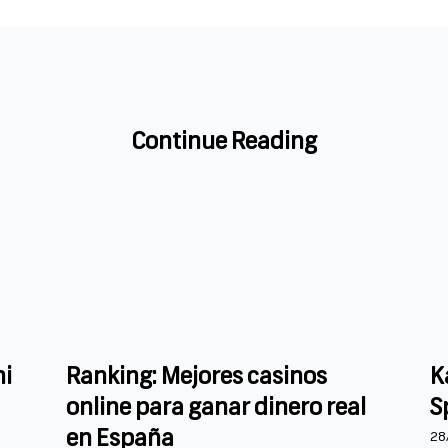
Continue Reading
ni
Ranking: Mejores casinos
K
online para ganar dinero real
S
en España
28