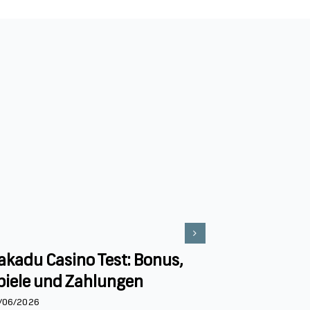
akadu Casino Test: Bonus,
piele und Zahlungen
/06/2026