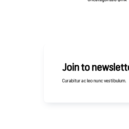
Join to newslett
Curabitur ac leo nunc vestibulum.