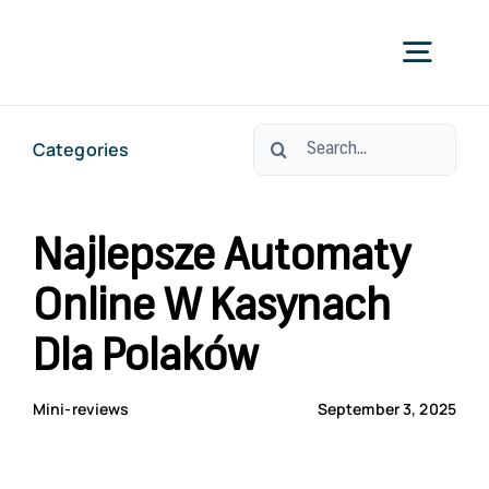
Skip
to
Togg
content
Navig
Search
Categories
УС
for:
ЗА С
Najlepsze Automaty
Online W Kasynach
ЗА СТО
Dla Polaków
КО
Mini-reviews
September 3, 2025
ОРАЛНО