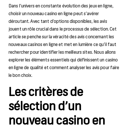
Dans l’univers en constante évolution des jeux en ligne,
choisir un nouveau casino en ligne peut s’avérer
déroutant. Avec tant d’options disponibles, les avis
jouent un rôle crucial dans le processus de sélection. Cet
article se penche sur la véracité des avis concernant les
nouveaux casinos en ligne et met en lumière ce qu’il faut
rechercher pour identifier les meilleurs sites. Nous allons
explorer les éléments essentiels qui définissent un casino
en ligne de qualité et comment analyser les avis pour faire
le bon choix.
Les critères de
sélection d’un
nouveau casino en