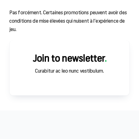
Pas forcément. Certaines promotions peuvent avoir des
conditions de mise élevées qui nuisent à l’expérience de
jeu.
Join to newsletter
.
Curabitur ac leo nunc vestibulum.