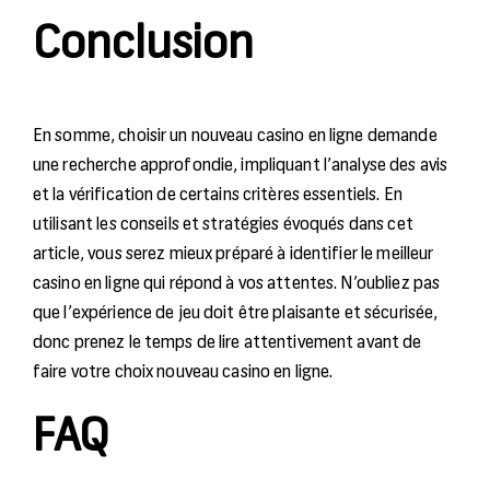
Conclusion
En somme, choisir un nouveau casino en ligne demande
une recherche approfondie, impliquant l’analyse des avis
et la vérification de certains critères essentiels. En
utilisant les conseils et stratégies évoqués dans cet
article, vous serez mieux préparé à identifier le meilleur
casino en ligne qui répond à vos attentes. N’oubliez pas
que l’expérience de jeu doit être plaisante et sécurisée,
donc prenez le temps de lire attentivement avant de
faire votre choix
nouveau casino en ligne
.
FAQ