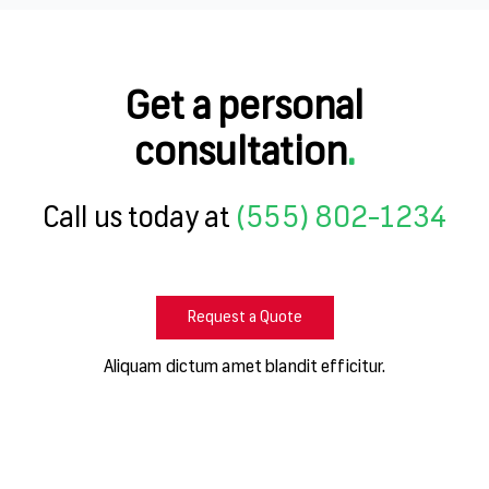
Get a personal
consultation
.
Call us today at
(555) 802-1234
Request a Quote
Aliquam dictum amet blandit efficitur.