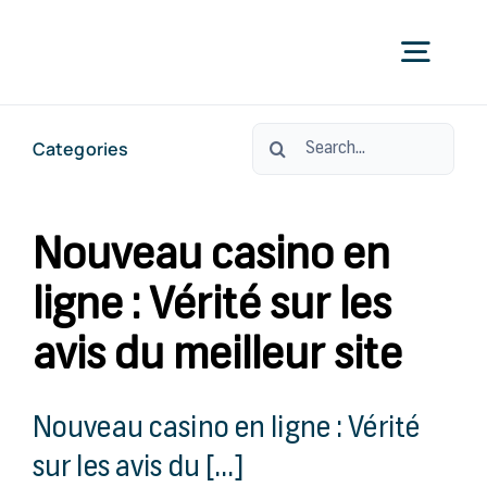
Skip
to
Togg
content
Navig
Search
Categories
УС
for:
ЗА С
Nouveau casino en
ligne : Vérité sur les
ЗА СТО
avis du meilleur site
КО
Nouveau casino en ligne : Vérité
sur les avis du [...]
ОРАЛНО