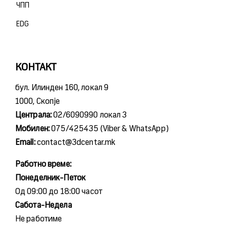
ЧПП
ЕDG
КОНТАКТ
бул. Илинден 160, локал 9
1000, Скопје
Централа:
02/6090990 локал 3
Мобилен:
075/425435 (Viber & WhatsApp)
Email:
contact@3dcentar.mk
Работно време:
Понеделник-Петок
Од 09:00 до 18:00 часот
Сабота-Недела
Не работиме