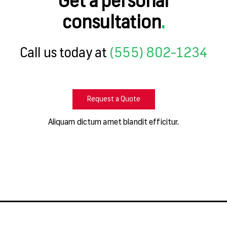
Get a personal
consultation
.
Call us today at
(555) 802-1234
Request a Quote
Aliquam dictum amet blandit efficitur.