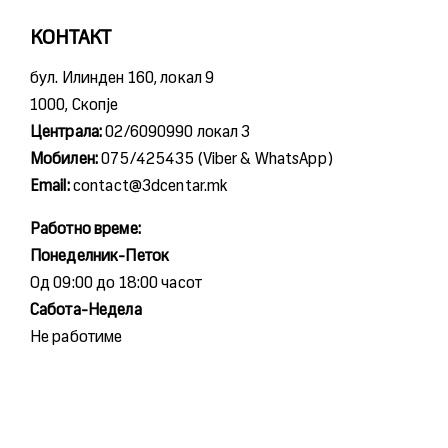
КОНТАКТ
бул. Илинден 160, локал 9
1000, Скопје
Централа:
02/6090990 локал 3
Мобилен:
075/425435 (Viber & WhatsApp)
Email:
contact@3dcentar.mk
Работно време:
Понеделник-Петок
Од 09:00 до 18:00 часот
Сабота-Недела
Не работиме