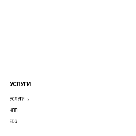
УСЛУГИ
УСЛУГИ
ЧПП
ЕDG