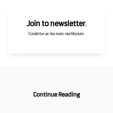
ЗА
Join to newsletter
.
Curabitur ac leo nunc vestibulum.
Continue Reading