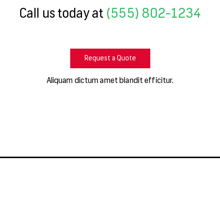
Call us today at
(555) 802-1234
Request a Quote
Aliquam dictum amet blandit efficitur.