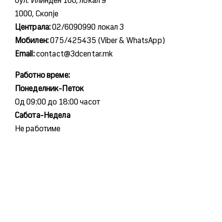
бул. Илинден 160, локал 9
1000, Скопје
Централа:
02/6090990 локал 3
Мобилен:
075/425435 (Viber & WhatsApp)
Email:
contact@3dcentar.mk
Работно време:
Понеделник-Петок
Од 09:00 до 18:00 часот
Сабота-Недела
Не работиме