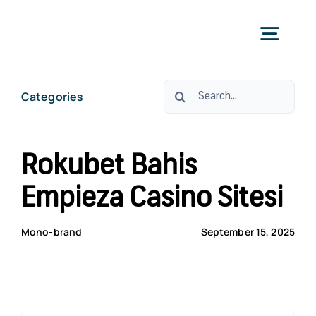
Skip
to
Togg
content
Navig
Search
Categories
УС
for:
ЗА С
Rokubet Bahis
Empieza Casino Sitesi
ЗА СТО
Mono-brand
September 15, 2025
КО
ОРАЛНО