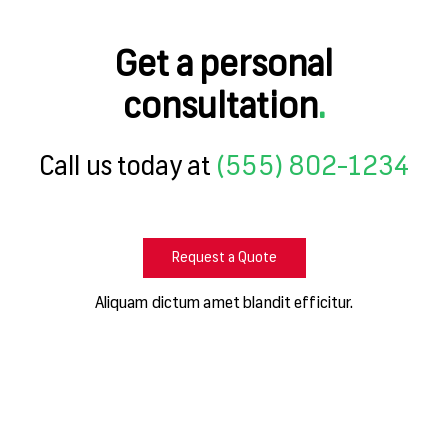
Get a personal
consultation
.
Call us today at
(555) 802-1234
Request a Quote
Aliquam dictum amet blandit efficitur.