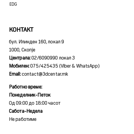
ЕDG
КОНТАКТ
бул. Илинден 160, локал 9
1000, Скопје
Централа:
02/6090990 локал 3
Мобилен:
075/425435 (Viber & WhatsApp)
Email:
contact@3dcentar.mk
Работно време:
Понеделник-Петок
Од 09:00 до 18:00 часот
Сабота-Недела
Не работиме