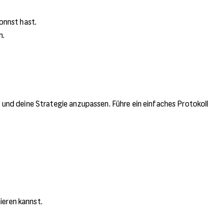
wonnst hast.
n.
n und deine Strategie anzupassen. Führe ein einfaches Protokoll
ieren kannst.