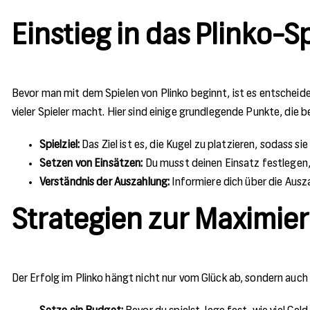
Einstieg in das Plinko-Sp
Bevor man mit dem Spielen von Plinko beginnt, ist es entscheid
vieler Spieler macht. Hier sind einige grundlegende Punkte, die b
Spielziel:
Das Ziel ist es, die Kugel zu platzieren, sodass s
Setzen von Einsätzen:
Du musst deinen Einsatz festlegen,
Verständnis der Auszahlung:
Informiere dich über die Ausz
Strategien zur Maximier
Der Erfolg im Plinko hängt nicht nur vom Glück ab, sondern auch 