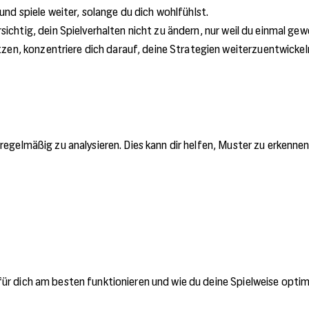
nd spiele weiter, solange du dich wohlfühlst.
sichtig, dein Spielverhalten nicht zu ändern, nur weil du einmal ge
tzen, konzentriere dich darauf, deine Strategien weiterzuentwickel
 regelmäßig zu analysieren. Dies kann dir helfen, Muster zu erkenne
ür dich am besten funktionieren und wie du deine Spielweise optim