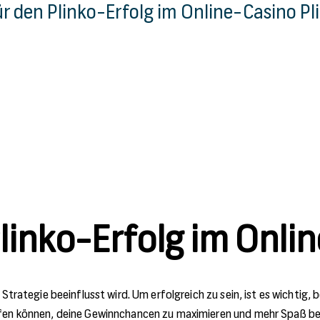
r den Plinko-Erfolg im Online-Casino Pli
Plinko-Erfolg im Onli
und Strategie beeinflusst wird. Um erfolgreich zu sein, ist es wich
helfen können, deine Gewinnchancen zu maximieren und mehr Spaß be