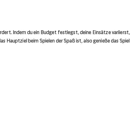
dert. Indem du ein Budget festlegst, deine Einsätze variierst,
as Hauptziel beim Spielen der Spaß ist, also genieße das Spiel