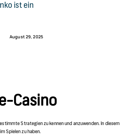
nko ist ein
August 29, 2025
ne-Casino
tig, bestimmte Strategien zu kennen und anzuwenden. In diesem
im Spielen zu haben.