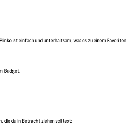
Plinko ist einfach und unterhaltsam, was es zu einem Favoriten
em Budget.
 die du in Betracht ziehen solltest: