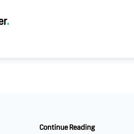
er
.
Continue Reading