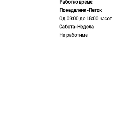
Работно време:
Понеделник-Петок
Од 09:00 до 18:00 часот
Сабота-Недела
Не работиме