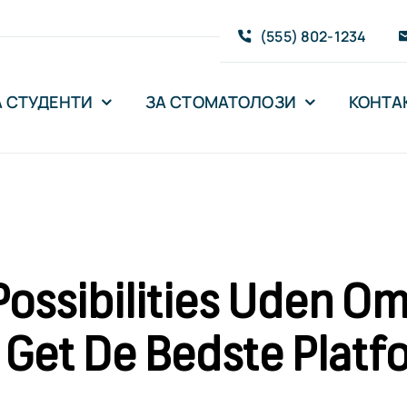
(555) 802-1234
А СТУДЕНТИ
ЗА СТОМАТОЛОЗИ
КОНТА
Possibilities Uden O
 Get De Bedste Platf