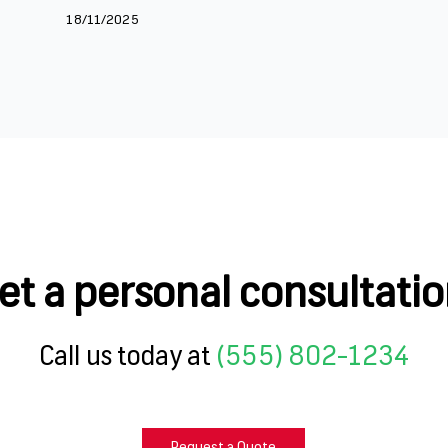
18/11/2025
et a personal consultati
Call us today at
(555) 802-1234
Request a Quote