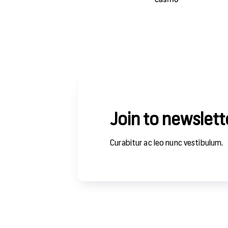
Join to newslett
Curabitur ac leo nunc vestibulum.