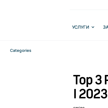
Skip
to
content
УСЛУГИ
З
Categories
Top 3 
I 2023
casino