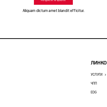
Aliquam dictum amet blandit efficitur.
ЛИНКО
УСЛУГИ
ЧПП
ЕDG