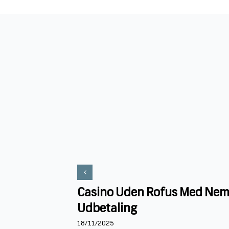
Casino Uden Rofus Med Ne
Udbetaling
18/11/2025