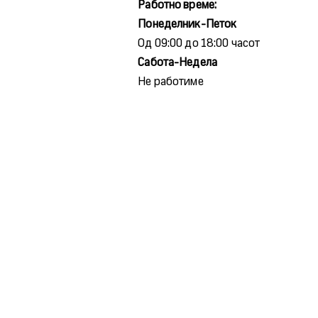
Работно време:
Понеделник-Петок
Од 09:00 до 18:00 часот
Сабота-Недела
Не работиме