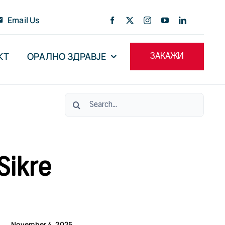
Email Us
КТ
ОРАЛНО ЗДРАВЈЕ
ЗАКАЖИ
Search
for:
Sikre
November 4, 2025