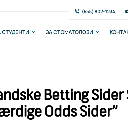
(555) 802-1234
А СТУДЕНТИ
ЗА СТОМАТОЛОЗИ
КОНТА
ndske Betting Sider 
ærdige Odds Sider”