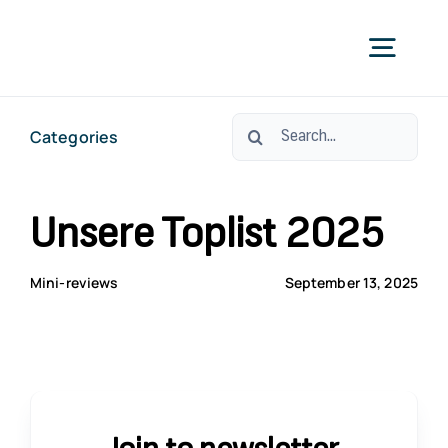
Skip
to
Togg
content
Navig
Search
Categories
УС
for:
ЗА С
Unsere Toplist 2025
ЗА СТО
Mini-reviews
September 13, 2025
КО
ОРАЛНО