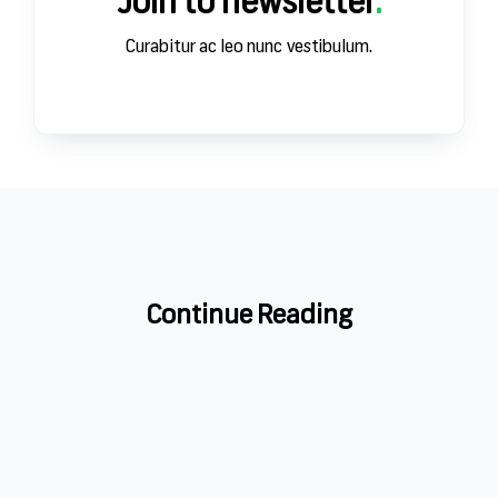
Join to newsletter
.
Curabitur ac leo nunc vestibulum.
ЗА
Continue Reading