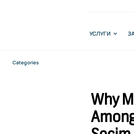
Skip
to
content
УСЛУГИ
З
Categories
Why Mo
Among 