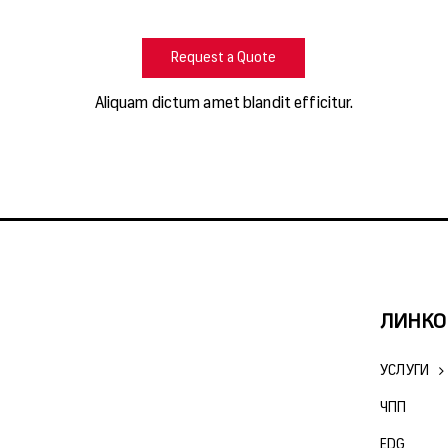
Request a Quote
Aliquam dictum amet blandit efficitur.
ЛИНКО
УСЛУГИ
ЧПП
ЕDG