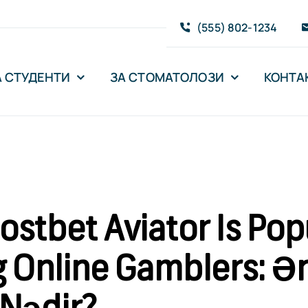
(555) 802-1234
А СТУДЕНТИ
ЗА СТОМАТОЛОЗИ
КОНТА
stbet Aviator Is Pop
Online Gamblers: Ən