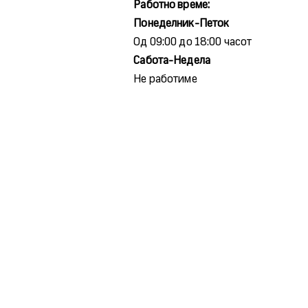
Работно време:
Понеделник-Петок
Од 09:00 до 18:00 часот
Сабота-Недела
Не работиме