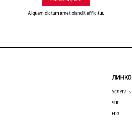
Aliquam dictum amet blandit efficitur.
ЛИНКО
УСЛУГИ
ЧПП
ЕDG