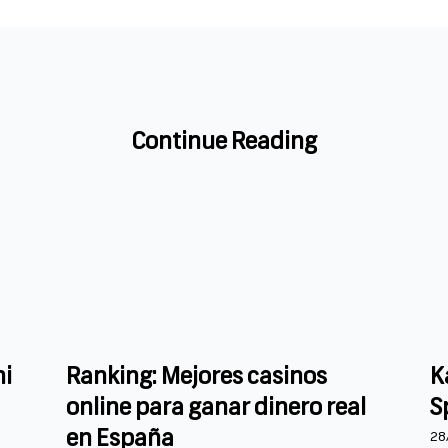
Continue Reading
ni
Ranking: Mejores casinos
K
online para ganar dinero real
S
en España
28