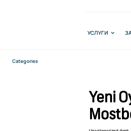
Skip
to
content
УСЛУГИ
З
Categories
Yeni O
Mostbe
Uncategorized @mk