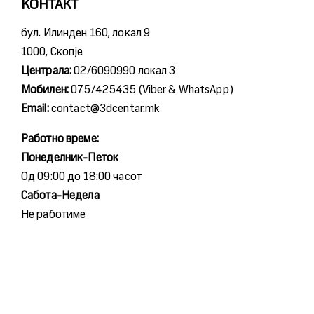
КОНТАКТ
бул. Илинден 160, локал 9
1000, Скопје
Централа:
02/6090990 локал 3
Мобилен:
075/425435 (Viber & WhatsApp)
Email:
contact@3dcentar.mk
Работно време:
Понеделник-Петок
Од 09:00 до 18:00 часот
Сабота-Недела
Не работиме