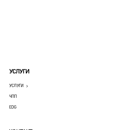
УСЛУГИ
УСЛУГИ
ЧПП
ЕDG