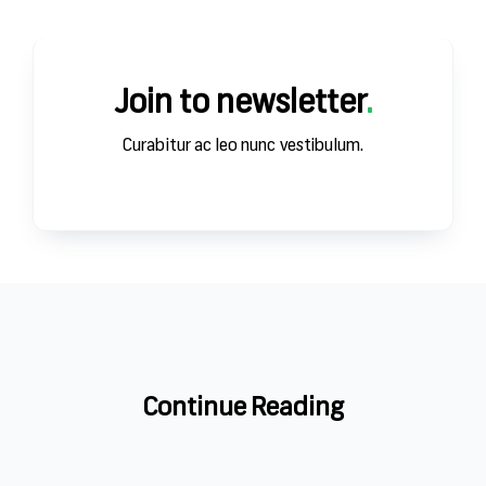
ЗА
Join to newsletter
.
Curabitur ac leo nunc vestibulum.
Continue Reading