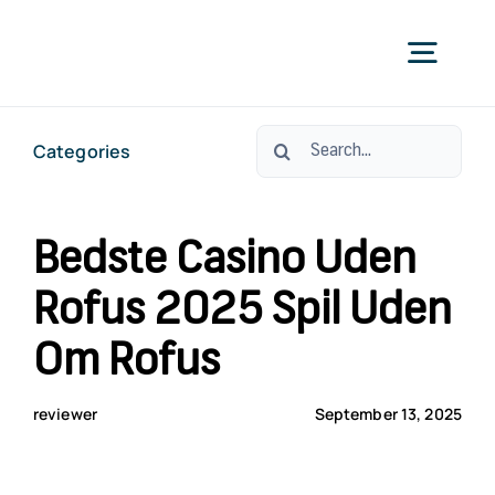
Skip
to
Togg
content
Navig
Search
Categories
УС
for:
ЗА С
Bedste Casino Uden
Rofus 2025 Spil Uden
ЗА СТО
Om Rofus
КО
reviewer
September 13, 2025
ОРАЛНО