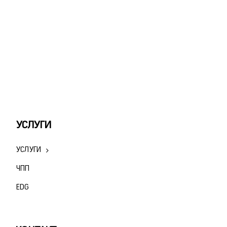
УСЛУГИ
УСЛУГИ
ЧПП
ЕDG