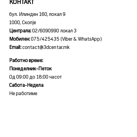
КОНТАКТ
бул. Илинден 160, локал 9
1000, Скопје
Централа:
02/6090990 локал 3
Мобилен:
075/425435 (Viber & WhatsApp)
Email:
contact@3dcentar.mk
Работно време:
Понеделник-Петок
Од 09:00 до 18:00 часот
Сабота-Недела
Не работиме