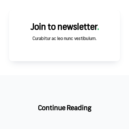
ЗА
Join to newsletter
.
Curabitur ac leo nunc vestibulum.
Continue Reading