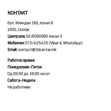
КОНТАКТ
бул. Илинден 160, локал 9
1000, Скопје
Централа:
02/6090990 локал 3
Мобилен:
075/425435 (Viber & WhatsApp)
Email:
contact@3dcentar.mk
Работно време:
Понеделник-Петок
Од 09:00 до 18:00 часот
Сабота-Недела
Не работиме