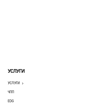
УСЛУГИ
УСЛУГИ
ЧПП
ЕDG