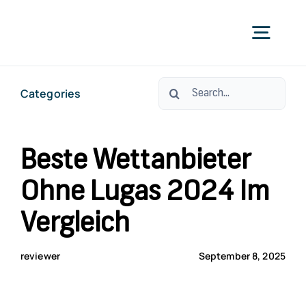
Skip
to
Togg
content
Navig
Search
Categories
УС
for:
ЗА С
Beste Wettanbieter
Ohne Lugas 2024 Im
ЗА СТО
Vergleich
КО
reviewer
September 8, 2025
ОРАЛНО