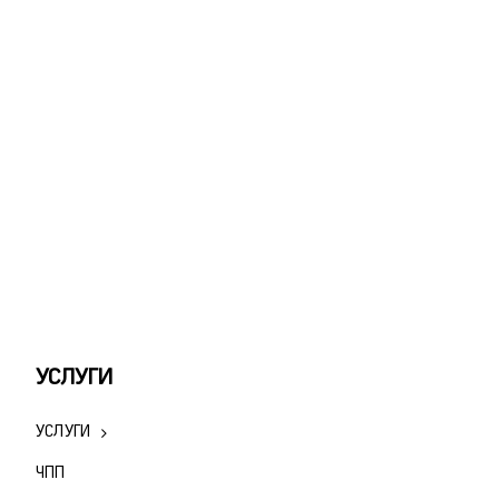
УСЛУГИ
УСЛУГИ
ЧПП