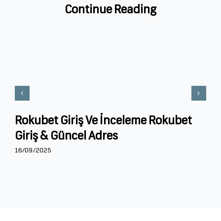
Continue Reading
Rokubet Giriş Ve İnceleme Rokubet
Giriş & Güncel Adres
16/09/2025