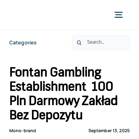
Skip
to
Togg
content
Navig
Search
Categories
УС
for:
ЗА С
Fontan Gambling
Establishment ️ 100
ЗА СТО
Pln Darmowy Zakład
КО
Bez Depozytu
Mono-brand
September 13, 2025
ОРАЛНО