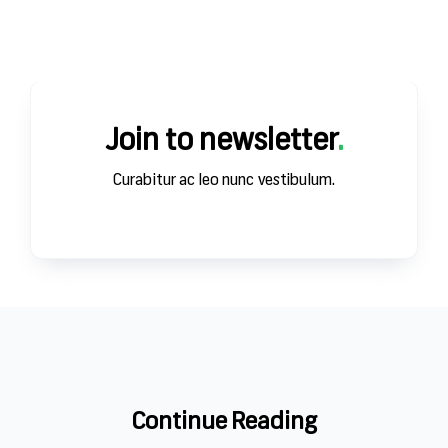
ЗА
Join to newsletter
.
Curabitur ac leo nunc vestibulum.
Continue Reading